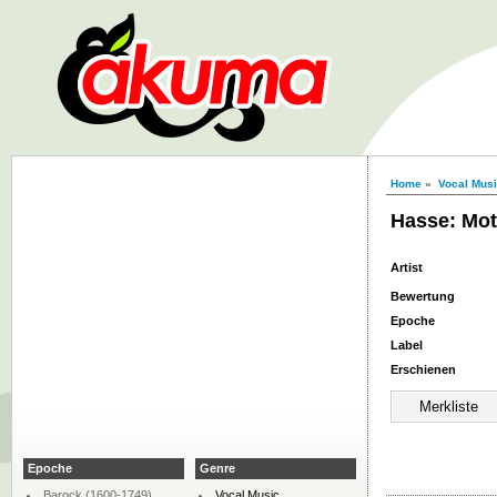
Home
»
Vocal Mus
Hasse: Mott
Artist
Bewertung
Epoche
Label
Erschienen
Epoche
Genre
Barock (1600-1749)
Vocal Music