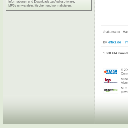
Informationen und Downloads zu Audiosoftware,
MP3s umwandeln, löschen und normalisieren.
© akuma.de - Hass
by
effiks.de
|
I
1.568.414 Künstl
© 20
Conte
Musi
Albe
MP3-
powe