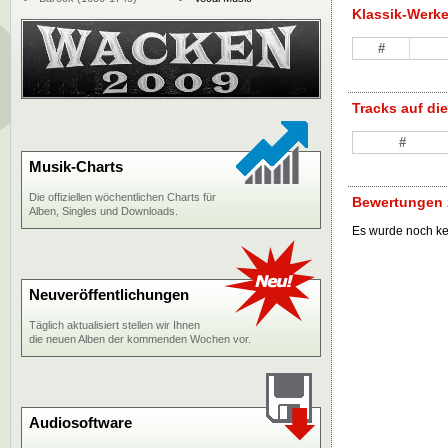
Klassik-Werk
#
Tracks auf d
#
Musik-Charts
Die offiziellen wöchentlichen Charts für
Bewertungen z
Alben, Singles und Downloads.
Es wurde noch k
Neuveröffentlichungen
Täglich aktualisiert stellen wir Ihnen
die neuen Alben der kommenden Wochen vor.
Audiosoftware