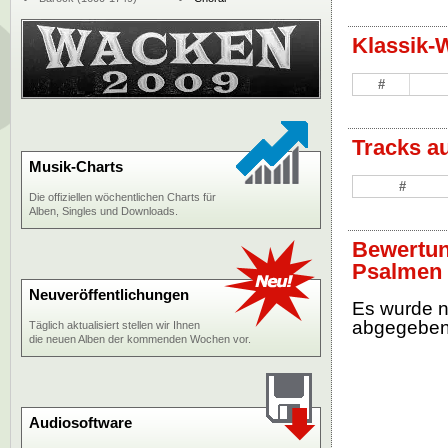
Klassik-
#
Tracks a
Musik-Charts
#
Die offiziellen wöchentlichen Charts für
Alben, Singles und Downloads.
Bewertun
Psalmen 
Neuveröffentlichungen
Es wurde 
abgegebe
Täglich aktualisiert stellen wir Ihnen
die neuen Alben der kommenden Wochen vor.
Audiosoftware