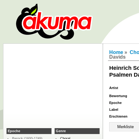
Home
»
Cho
Davids
Heinrich S
Psalmen D
Artist
Bewertung
Epoche
Label
Erschienen
Epoche
Genre
Barock (1600-1749)
Choral