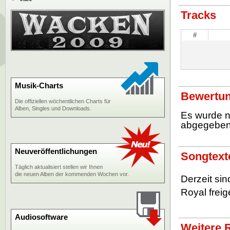
Tracks
#
Musik-Charts
Bewertun
Die offiziellen wöchentlichen Charts für
Alben, Singles und Downloads.
Es wurde 
abgegebe
Neuveröffentlichungen
Songtexte
Täglich aktualisiert stellen wir Ihnen
die neuen Alben der kommenden Wochen vor.
Derzeit sin
Royal freig
Audiosoftware
Weitere R