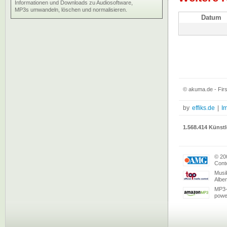
Informationen und Downloads zu Audiosoftware,
MP3s umwandeln, löschen und normalisieren.
Datum
© akuma.de - Firs
by
effiks.de
|
I
1.568.414 Künstl
© 20
Conte
Musi
Albe
MP3-
powe