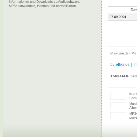
Informationen und Downloads zu Audiosoftware,
MP3s umwandeln, löschen und normalisieren.
Da
27.09.2004
© akuma.de - My F
by
effiks.de
|
I
1.568.414 Künstl
© 20
Conte
Musi
Albe
MP3-
powe