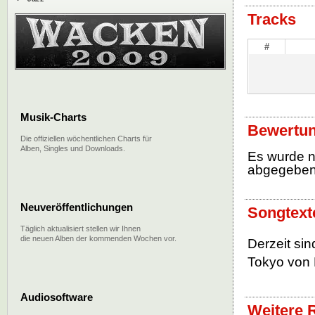
Tracks
#
Musik-Charts
Bewertun
Die offiziellen wöchentlichen Charts für
Alben, Singles und Downloads.
Es wurde 
abgegebe
Neuveröffentlichungen
Songtexte
Täglich aktualisiert stellen wir Ihnen
die neuen Alben der kommenden Wochen vor.
Derzeit sin
Tokyo von 
Audiosoftware
Weitere R