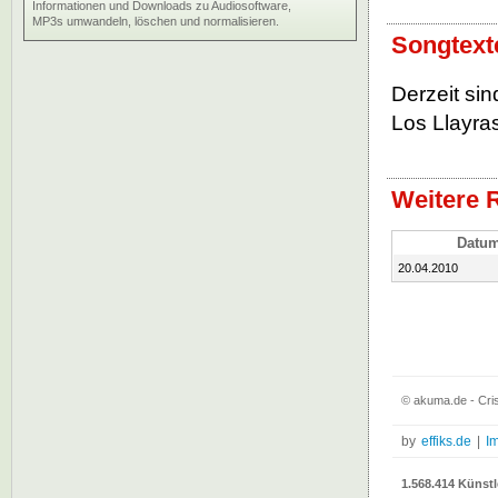
Informationen und Downloads zu Audiosoftware,
MP3s umwandeln, löschen und normalisieren.
Songtexte
Derzeit sin
Los Llayras
Weitere R
Datu
20.04.2010
© akuma.de - Cris
by
effiks.de
|
I
1.568.414 Künstl