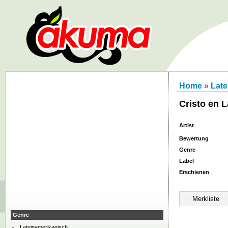
Home
»
Late
Cristo en L
Artist
Bewertung
Genre
Label
Erschienen
Genre
Lateinamerikanisch