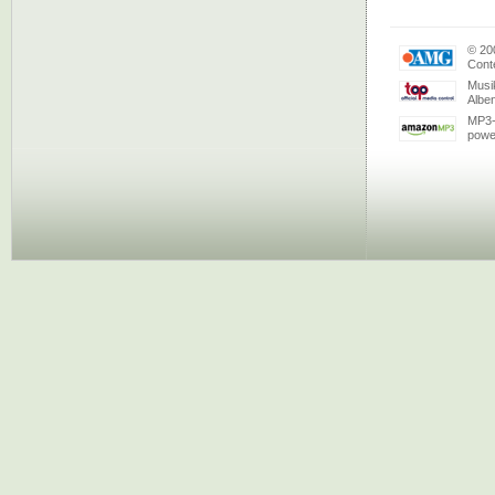
© 20
Conte
Musi
Albe
MP3-
powe