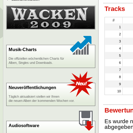
Tracks
#
1
2
3
4
Musik-Charts
5
Die offiziellen wöchentlichen Charts für
Alben, Singles und Downloads.
6
7
8
9
Neuveröffentlichungen
10
Täglich aktualisiert stellen wir Ihnen
die neuen Alben der kommenden Wochen vor.
Bewertun
Es wurde 
Audiosoftware
abgegebe