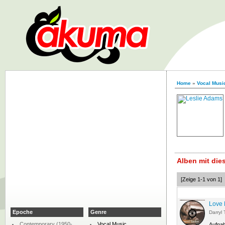
Home
»
Vocal Musi
Alben mit di
[Zeige 1-1 von 1]
Love 
Epoche
Genre
Darryl 
Contemporary (1950-
Vocal Music
Aufna