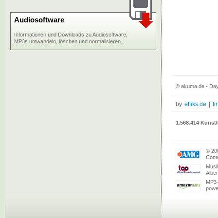
Audiosoftware
Informationen und Downloads zu Audiosoftware,
MP3s umwandeln, löschen und normalisieren.
© akuma.de - Dayb
by
effiks.de
|
I
1.568.414 Künstl
© 20
Conte
Musi
Albe
MP3-
powe