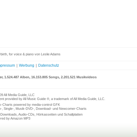
irth, for voice & piano von Leslie Adams
mpressum
|
Werbung
|
Datenschutz
er, 1.524.487 Alben, 16.153.805 Songs, 2.201.521 Musikvideos
09 All Media Guide, LLC
nt provided by All Music Guide ®, a trademark of All Media Guide, LLC.
k-Charts powered by media-control GFK
n-, Single-, Musik-DVD-, Download- und Newcomer-Charts
Downloads, Audio-CDs, Hörkassetten und Schallplatten
red by Amazon MP3