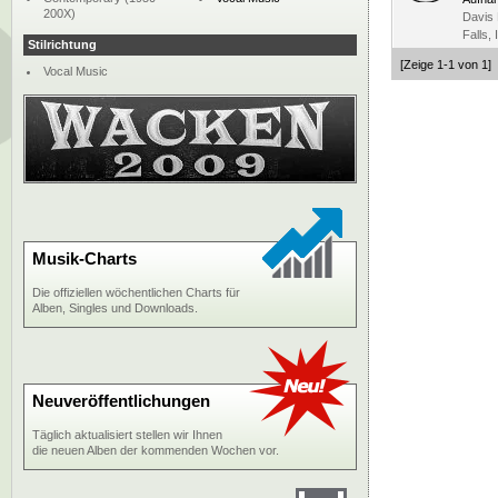
200X)
Davis 
Falls, 
Stilrichtung
[Zeige 1-1 von 1]
Vocal Music
Musik-Charts
Die offiziellen wöchentlichen Charts für
Alben, Singles und Downloads.
Neuveröffentlichungen
Täglich aktualisiert stellen wir Ihnen
die neuen Alben der kommenden Wochen vor.