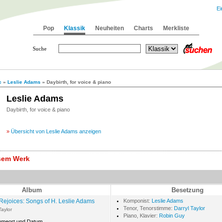
Ei
Pop
Klassik
Neuheiten
Charts
Merkliste
Suche
c
»
Leslie Adams
» Daybirth, for voice & piano
Leslie Adams
Daybirth, for voice & piano
»
Übersicht von Leslie Adams anzeigen
esem Werk
Album
Besetzung
Rejoices: Songs of H. Leslie Adams
Komponist:
Leslie Adams
Tenor, Tenorstimme:
Darryl Taylor
Taylor
Piano, Klavier:
Robin Guy
hmeort und Datum