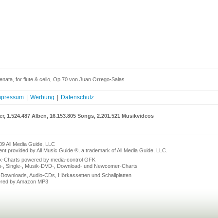
nata, for flute & cello, Op 70 von Juan Orrego-Salas
mpressum
|
Werbung
|
Datenschutz
er, 1.524.487 Alben, 16.153.805 Songs, 2.201.521 Musikvideos
09 All Media Guide, LLC
nt provided by All Music Guide ®, a trademark of All Media Guide, LLC.
k-Charts powered by media-control GFK
n-, Single-, Musik-DVD-, Download- und Newcomer-Charts
Downloads, Audio-CDs, Hörkassetten und Schallplatten
red by Amazon MP3