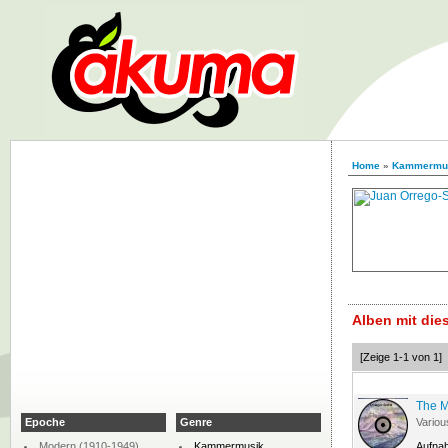
Home
»
Kammermu
Alben mit di
[Zeige 1-1 von 1]
The M
Epoche
Genre
Variou
Modern (1910-1949)
Kammermusik
Aufna