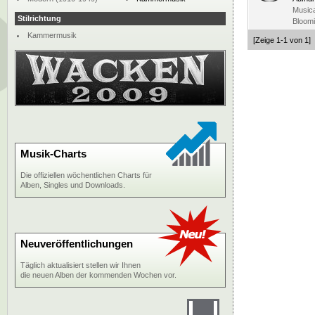
Musica
Stilrichtung
Bloomi
Kammermusik
[Zeige 1-1 von 1]
Musik-Charts
Die offiziellen wöchentlichen Charts für
Alben, Singles und Downloads.
Neuveröffentlichungen
Täglich aktualisiert stellen wir Ihnen
die neuen Alben der kommenden Wochen vor.