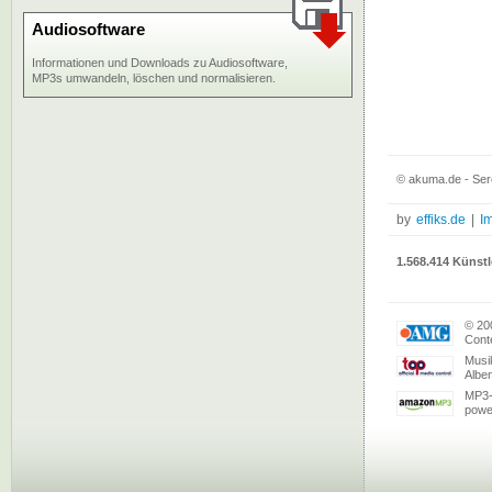
Audiosoftware
Informationen und Downloads zu Audiosoftware,
MP3s umwandeln, löschen und normalisieren.
© akuma.de - Sere
by
effiks.de
|
I
1.568.414 Künstl
© 20
Conte
Musi
Albe
MP3-
powe