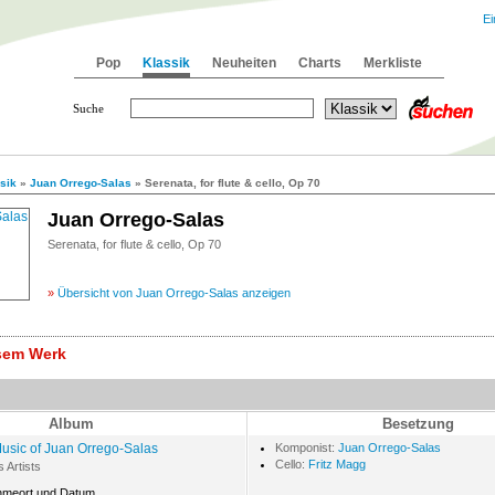
Ei
Pop
Klassik
Neuheiten
Charts
Merkliste
Suche
sik
»
Juan Orrego-Salas
» Serenata, for flute & cello, Op 70
Juan Orrego-Salas
Serenata, for flute & cello, Op 70
»
Übersicht von Juan Orrego-Salas anzeigen
esem Werk
Album
Besetzung
usic of Juan Orrego-Salas
Komponist:
Juan Orrego-Salas
Cello:
Fritz Magg
s Artists
hmeort und Datum