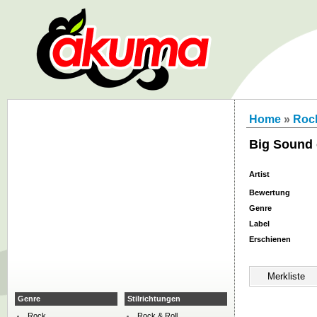
Home
»
Roc
Big Sound 
Artist
Bewertung
Genre
Label
Erschienen
Genre
Stilrichtungen
Rock
Rock & Roll