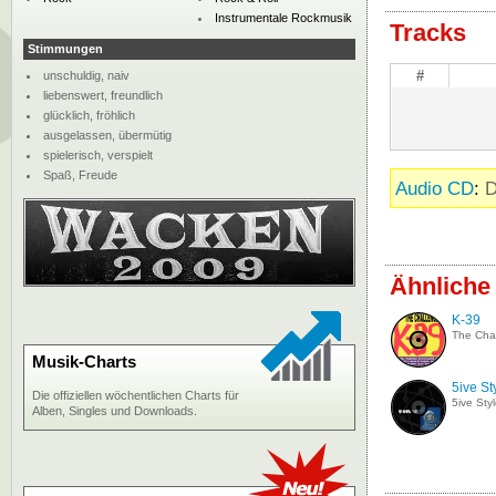
Instrumentale Rockmusik
Tracks
Stimmungen
#
unschuldig, naiv
liebenswert, freundlich
glücklich, fröhlich
ausgelassen, übermütig
spielerisch, verspielt
Spaß, Freude
Audio CD
:
D
Ähnliche
K-39
The Cha
Musik-Charts
5ive St
Die offiziellen wöchentlichen Charts für
5ive Sty
Alben, Singles und Downloads.