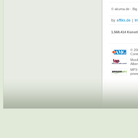
© akuma.de - Big
by
effiks.de
|
I
1.568.414 Künstl
© 20
Conte
Musi
Albe
MP3-
powe