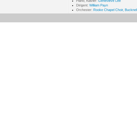
Piano, Klavier:
Genevieve Lee
Dirigent:
William Payn
Orchester:
Rooke Chapel Choir, Bucknell