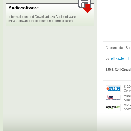
Audiosoftware
Informationen und Downloads zu Audiosoftware,
MP3s umwandeln, löschen und normalisieren.
© akuma.de - Su
by
effiks.de
|
I
1.568.414 Künstl
© 20
Conte
Musi
Albe
MP3-
powe