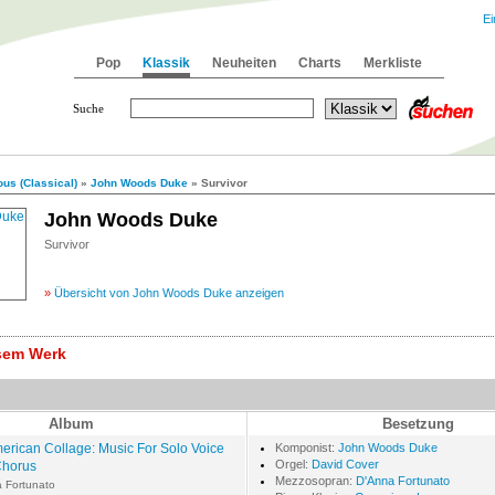
Ei
Pop
Klassik
Neuheiten
Charts
Merkliste
Suche
us (Classical)
»
John Woods Duke
» Survivor
John Woods Duke
Survivor
»
Übersicht von John Woods Duke anzeigen
esem Werk
Album
Besetzung
erican Collage: Music For Solo Voice
Komponist:
John Woods Duke
Orgel:
David Cover
Chorus
Mezzosopran:
D'Anna Fortunato
 Fortunato