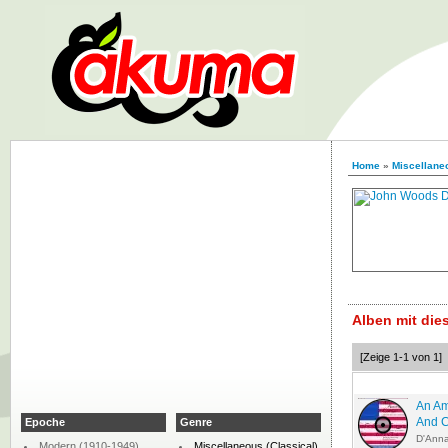
Home
»
Miscellaneo
Alben mit di
[Zeige 1-1 von 1]
An Am
And 
Epoche
Genre
D'Anna
Modern (1910-1949)
Miscellaneous (Classical)