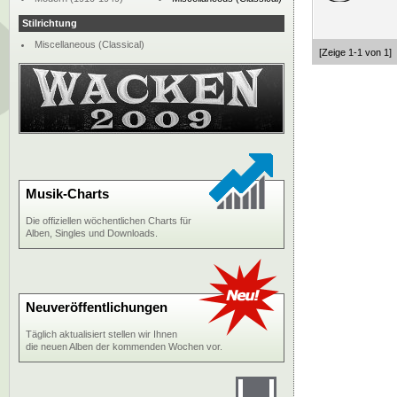
Stilrichtung
Miscellaneous (Classical)
[Zeige 1-1 von 1]
Musik-Charts
Die offiziellen wöchentlichen Charts für
Alben, Singles und Downloads.
Neuveröffentlichungen
Täglich aktualisiert stellen wir Ihnen
die neuen Alben der kommenden Wochen vor.