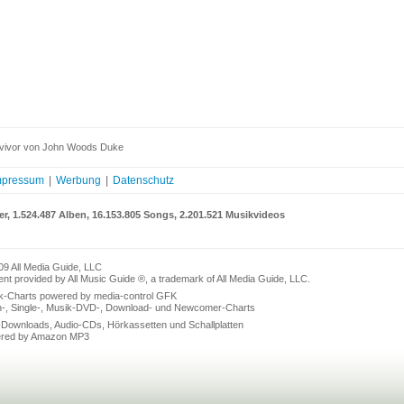
rvivor von John Woods Duke
mpressum
|
Werbung
|
Datenschutz
er, 1.524.487 Alben, 16.153.805 Songs, 2.201.521 Musikvideos
09 All Media Guide, LLC
nt provided by All Music Guide ®, a trademark of All Media Guide, LLC.
k-Charts powered by media-control GFK
n-, Single-, Musik-DVD-, Download- und Newcomer-Charts
Downloads, Audio-CDs, Hörkassetten und Schallplatten
red by Amazon MP3