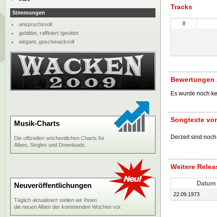
Tracks
Stimmungen
#
anspruchsvoll
gebildet, raffiniert /gesittet
elegant, geschmackvoll
Bewertungen 
Es wurde noch k
Songtexte vo
Musik-Charts
Derzeit sind noch
Die offiziellen wöchentlichen Charts für
Alben, Singles und Downloads.
Weitere Rele
Datum
Neuveröffentlichungen
22.09.1973
Täglich aktualisiert stellen wir Ihnen
die neuen Alben der kommenden Wochen vor.