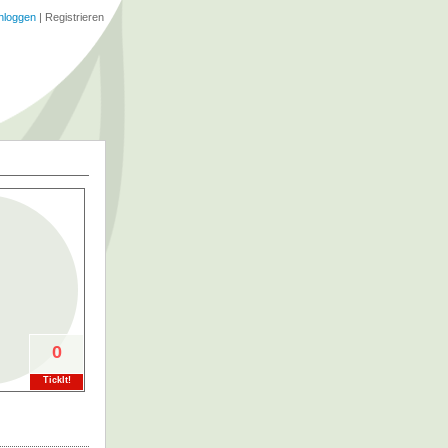
nloggen
|
Registrieren
0
TickIt!