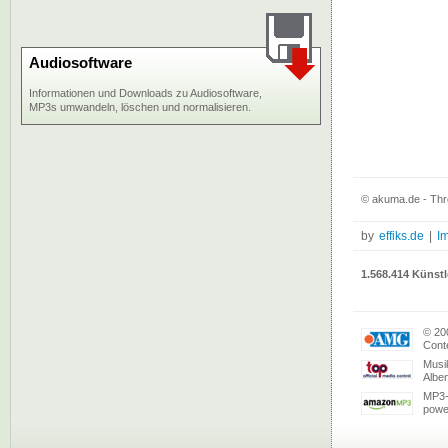
Audiosoftware
Informationen und Downloads zu Audiosoftware,
MP3s umwandeln, löschen und normalisieren.
© akuma.de - Thr
by
effiks.de
|
I
1.568.414 Künstl
© 20
Conte
Musi
Albe
MP3-
powe