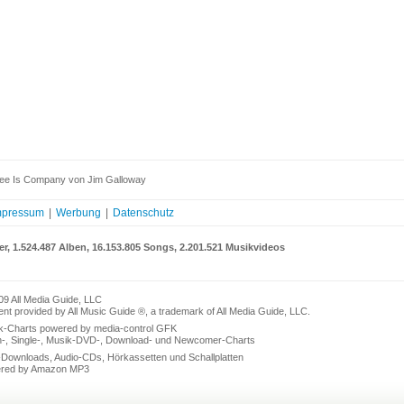
ee Is Company von Jim Galloway
mpressum
|
Werbung
|
Datenschutz
er, 1.524.487 Alben, 16.153.805 Songs, 2.201.521 Musikvideos
09 All Media Guide, LLC
nt provided by All Music Guide ®, a trademark of All Media Guide, LLC.
k-Charts powered by media-control GFK
n-, Single-, Musik-DVD-, Download- und Newcomer-Charts
Downloads, Audio-CDs, Hörkassetten und Schallplatten
red by Amazon MP3