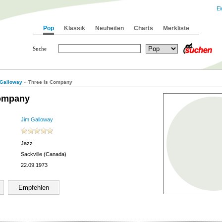
Ei
Pop
Klassik
Neuheiten
Charts
Merkliste
Suche
 Galloway
» Three Is Company
Company
Jim Galloway
Jazz
Sackville (Canada)
22.09.1973