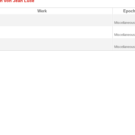
n von Jean Luce
Werk
Epoch
Miscellaneous
Miscellaneous
Miscellaneous