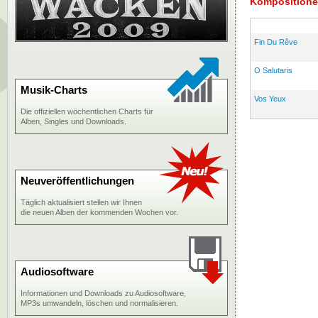
Kompositione
Fin Du Rêve
O Salutaris
Musik-Charts
Vos Yeux
Die offiziellen wöchentlichen Charts für
Alben, Singles und Downloads.
Neuveröffentlichungen
Täglich aktualisiert stellen wir Ihnen
die neuen Alben der kommenden Wochen vor.
Audiosoftware
Informationen und Downloads zu Audiosoftware,
MP3s umwandeln, löschen und normalisieren.