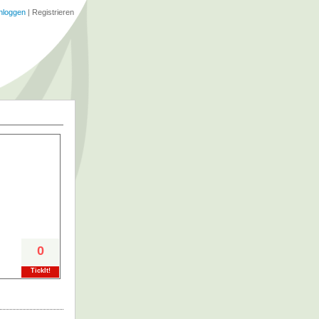
nloggen
|
Registrieren
0
TickIt!