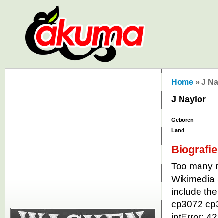
Home
» J Na
J Naylor
Geboren
Land
Biografie
Too many re
Wikimedia 
include the
cp3072 cp
intError: 