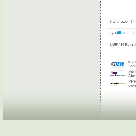
© akuma.de - J N
by
effiks.de
|
I
1.568.414 Künstl
© 20
Conte
Musi
Albe
MP3-
powe