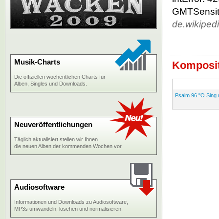
GMTSensiti
de.wikiped
Musik-Charts
Komposit
Die offiziellen wöchentlichen Charts für
Alben, Singles und Downloads.
Psalm 96 "O Sing 
Neuveröffentlichungen
Täglich aktualisiert stellen wir Ihnen
die neuen Alben der kommenden Wochen vor.
Audiosoftware
Informationen und Downloads zu Audiosoftware,
MP3s umwandeln, löschen und normalisieren.