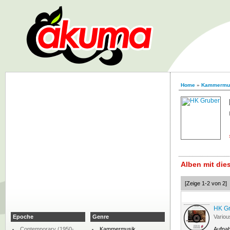
Home
»
Kammermu
Alben mit di
[Zeige 1-2 von 2]
HK Gru
Epoche
Genre
Variou
Contemporary (1950-
Kammermusik
Aufna