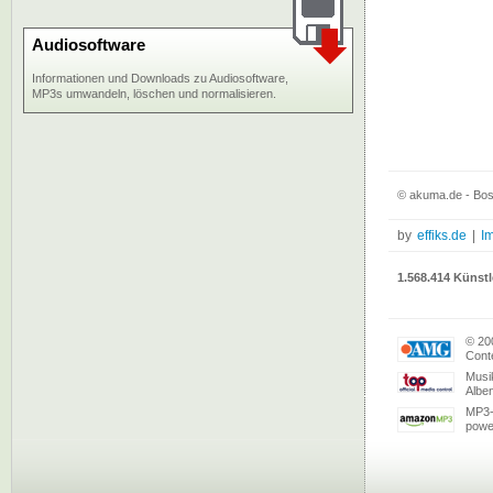
Audiosoftware
Informationen und Downloads zu Audiosoftware,
MP3s umwandeln, löschen und normalisieren.
© akuma.de - Boss
by
effiks.de
|
I
1.568.414 Künstl
© 20
Conte
Musi
Albe
MP3-
powe