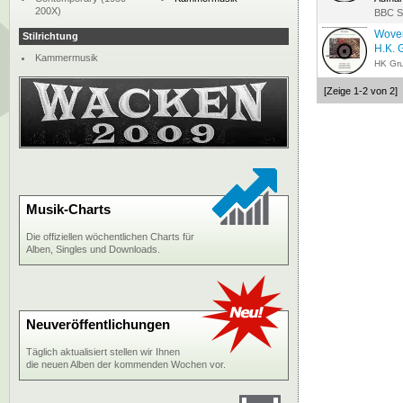
200X)
BBC St
Woven
Stilrichtung
H.K. 
Kammermusik
HK Gr
[Zeige 1-2 von 2]
Musik-Charts
Die offiziellen wöchentlichen Charts für
Alben, Singles und Downloads.
Neuveröffentlichungen
Täglich aktualisiert stellen wir Ihnen
die neuen Alben der kommenden Wochen vor.