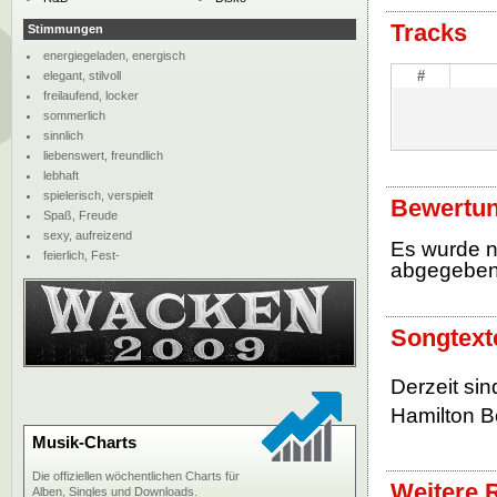
Tracks
Stimmungen
energiegeladen, energisch
#
elegant, stilvoll
freilaufend, locker
sommerlich
sinnlich
liebenswert, freundlich
lebhaft
spielerisch, verspielt
Bewertun
Spaß, Freude
sexy, aufreizend
Es wurde 
feierlich, Fest-
abgegebe
Songtext
Derzeit si
Hamilton B
Musik-Charts
Die offiziellen wöchentlichen Charts für
Weitere 
Alben, Singles und Downloads.