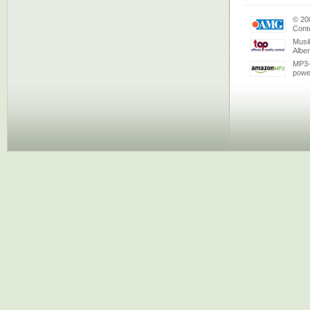
© 20
Conte
Musi
Albe
MP3-
powe