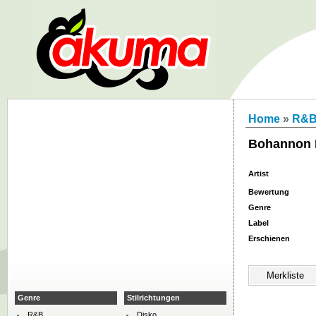
Home
»
R&
Bohannon 
Artist
Bewertung
Genre
Label
Erschienen
Genre
Stilrichtungen
R&B
Disko