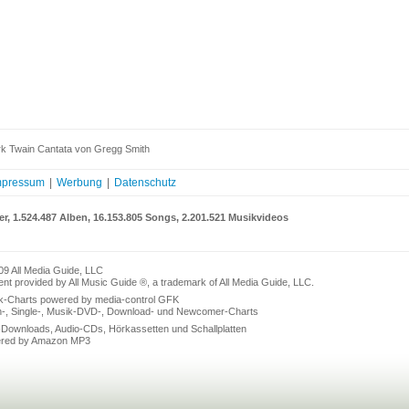
k Twain Cantata von Gregg Smith
mpressum
|
Werbung
|
Datenschutz
er, 1.524.487 Alben, 16.153.805 Songs, 2.201.521 Musikvideos
09 All Media Guide, LLC
nt provided by All Music Guide ®, a trademark of All Media Guide, LLC.
k-Charts powered by media-control GFK
n-, Single-, Musik-DVD-, Download- und Newcomer-Charts
Downloads, Audio-CDs, Hörkassetten und Schallplatten
red by Amazon MP3