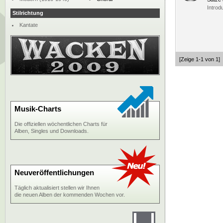
Introd
Stilrichtung
Kantate
[Zeige 1-1 von 1]
Musik-Charts
Die offiziellen wöchentlichen Charts für
Alben, Singles und Downloads.
Neuveröffentlichungen
Täglich aktualisiert stellen wir Ihnen
die neuen Alben der kommenden Wochen vor.