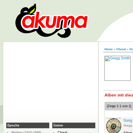
Home
»
Choral
»
Gr
Alben mit di
[Zeige 1-1 von 1]
Song 
Epoche
Genre
Gregg 
Modern (1910-1949)
Choral
Sätze