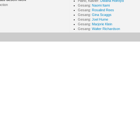
Piano, Klavier:
Dwana Holroyd
uction
Gesang:
Naomi Itami
Gesang:
Rosalind Rees
Gesang:
Gina Scaggs
Gesang:
Joel Hume
Gesang:
Marjorie Klein
Gesang:
Walter Richardson