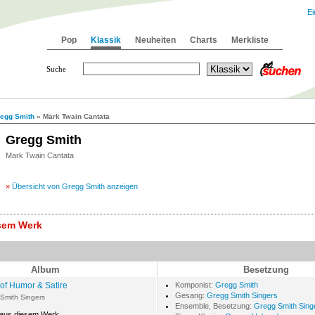
Ei
Pop
Klassik
Neuheiten
Charts
Merkliste
Suche
egg Smith
» Mark Twain Cantata
Gregg Smith
Mark Twain Cantata
»
Übersicht von Gregg Smith anzeigen
esem Werk
Album
Besetzung
of Humor & Satire
Komponist:
Gregg Smith
Gesang:
Gregg Smith Singers
Smith Singers
Ensemble, Besetzung:
Gregg Smith Sing
 aus diesem Werk