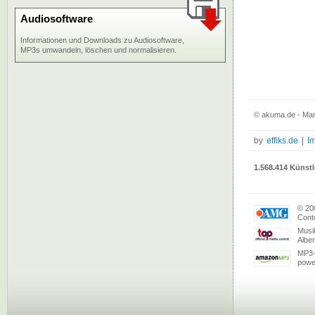
Audiosoftware
Informationen und Downloads zu Audiosoftware,
MP3s umwandeln, löschen und normalisieren.
© akuma.de - Mar
by
effiks.de
|
I
1.568.414 Künstl
© 20
Conte
Musi
Albe
MP3-
powe