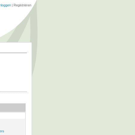
nloggen
|
Registrieren
ers