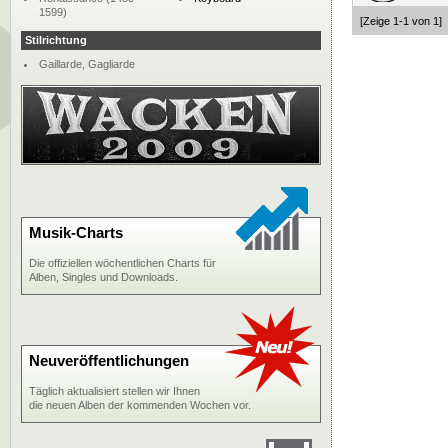
1599)
[Zeige 1-1 von 1]
Stilrichtung
Gaillarde, Gagliarde
Musik-Charts
Die offiziellen wöchentlichen Charts für
Alben, Singles und Downloads.
Neuveröffentlichungen
Täglich aktualisiert stellen wir Ihnen
die neuen Alben der kommenden Wochen vor.