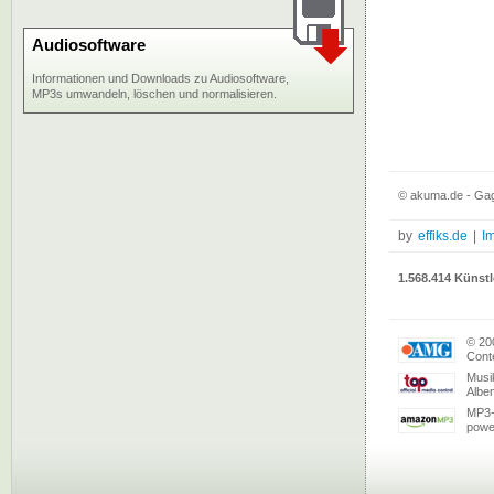
Audiosoftware
Informationen und Downloads zu Audiosoftware,
MP3s umwandeln, löschen und normalisieren.
© akuma.de - Gagl
by
effiks.de
|
I
1.568.414 Künstl
© 20
Conte
Musi
Albe
MP3-
powe