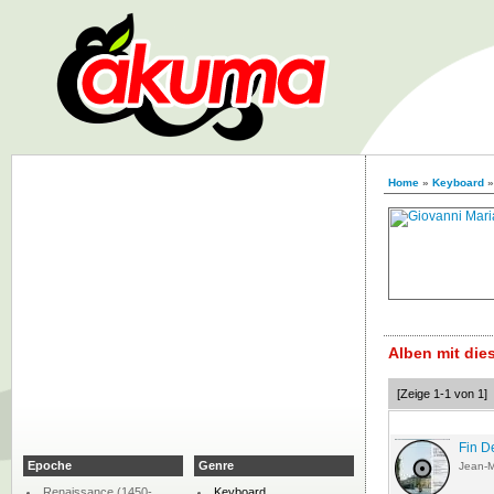
Home
»
Keyboard
Alben mit di
[Zeige 1-1 von 1]
Fin D
Epoche
Genre
Jean-
Renaissance (1450-
Keyboard