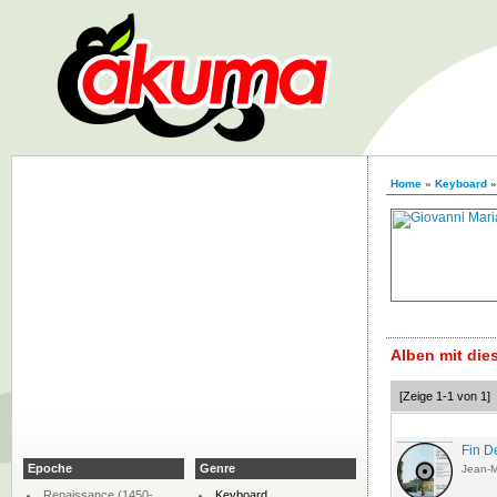
Home
»
Keyboard
Alben mit di
[Zeige 1-1 von 1]
Fin D
Epoche
Genre
Jean-
Renaissance (1450-
Keyboard