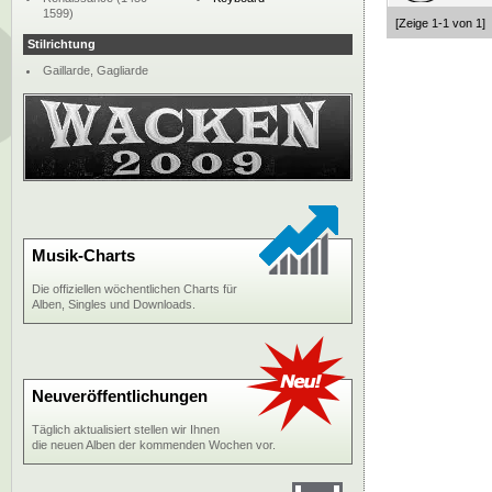
1599)
[Zeige 1-1 von 1]
Stilrichtung
Gaillarde, Gagliarde
Musik-Charts
Die offiziellen wöchentlichen Charts für
Alben, Singles und Downloads.
Neuveröffentlichungen
Täglich aktualisiert stellen wir Ihnen
die neuen Alben der kommenden Wochen vor.