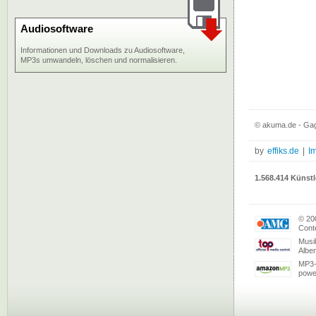
Audiosoftware
Informationen und Downloads zu Audiosoftware,
MP3s umwandeln, löschen und normalisieren.
© akuma.de - Gagl
by
effiks.de
|
I
1.568.414 Künstl
© 20
Conte
Musi
Albe
MP3-
powe