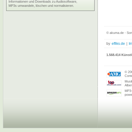
Informationen und Downloads zu Audiosoftware,
MP3s umwandeln, löschen und normalisieren.
© akuma.de - Sona
by
effiks.de
|
I
1.568.414 Künstl
© 20
Conte
Musi
Albe
MP3-
powe