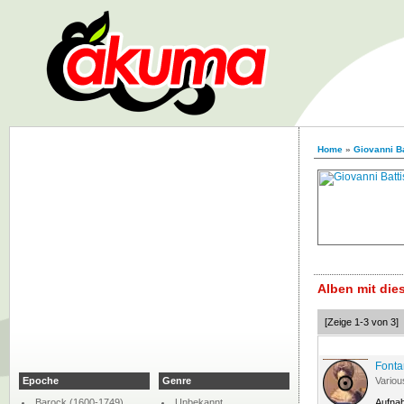
Home
»
Giovanni Ba
Alben mit di
[Zeige 1-3 von 3]
Fonta
Epoche
Genre
Variou
Barock (1600-1749)
Unbekannt
Aufna