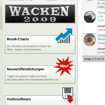
St. Ju
[1995]
Giova
e tre
Icarus
Aufna
Utrech
Canta
Musik-Charts
Seice
Il Viag
Die offiziellen wöchentlichen Charts für
Aufna
Alben, Singles und Downloads.
Ca' Re
[Zeige 1-3 von 3]
Neuveröffentlichungen
Täglich aktualisiert stellen wir Ihnen
die neuen Alben der kommenden Wochen vor.
Audiosoftware