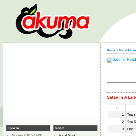
Home
»
Vocal Musi
Sätze in A Lut
#
1
Tears
2
The R
Epoche
Genre
3
Ode
Modern (1910-1949)
Vocal Music