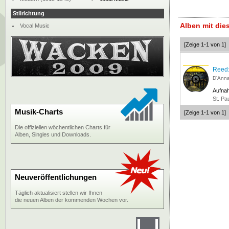
Stilrichtung
Alben mit di
Vocal Music
[Zeige 1-1 von 1]
Reed:
D'Anna
Aufna
St. Pa
Musik-Charts
[Zeige 1-1 von 1]
Die offiziellen wöchentlichen Charts für
Alben, Singles und Downloads.
Neuveröffentlichungen
Täglich aktualisiert stellen wir Ihnen
die neuen Alben der kommenden Wochen vor.