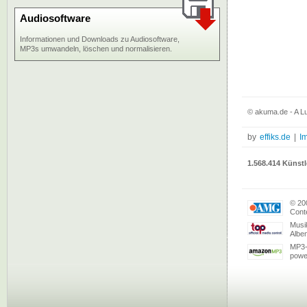
Audiosoftware
Informationen und Downloads zu Audiosoftware,
MP3s umwandeln, löschen und normalisieren.
© akuma.de - A L
by
effiks.de
|
I
1.568.414 Künstl
© 20
Conte
Musi
Albe
MP3-
powe