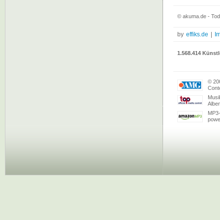
© akuma.de - Tod
by
effiks.de
|
I
1.568.414 Künstl
© 20
Conte
Musi
Albe
MP3-
powe