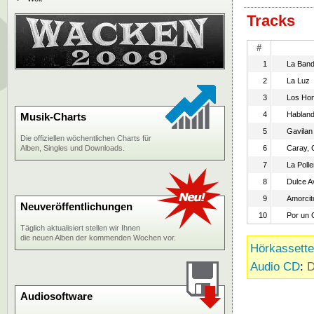
Tracks
#
1
La Band
2
La Luz
3
Los Hom
4
Habland
Musik-Charts
5
Gavilan 
Die offiziellen wöchentlichen Charts für
Alben, Singles und Downloads.
6
Caray, 
7
La Poll
8
Dulce A
9
Amorcit
Neuveröffentlichungen
10
Por un 
Täglich aktualisiert stellen wir Ihnen
die neuen Alben der kommenden Wochen vor.
Hörkassette
Audio CD
:
D
Audiosoftware