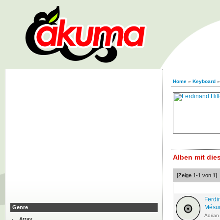
Home
»
Keyboard
Alben mit di
[Zeige 1-1 von 1]
Ferdi
Mésur
Genre
Adrian
Array