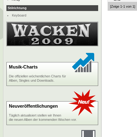
[Zeige 1-1 von 1]
Stilrichtung
Keyboard
Musik-Charts
Die offiziellen wöchentlichen Charts für
Alben, Singles und Downloads.
Neuveröffentlichungen
Täglich aktualisiert stellen wir Ihnen
die neuen Alben der kommenden Wochen vor.