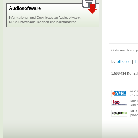
Audiosoftware
Informationen und Downloads zu Audiosoftware,
MP3s umwandeln, löschen und normalisieren.
© akuma.de - Impr
by
effiks.de
|
I
1.568.414 Künstl
© 20
Conte
Musi
Albe
MP3-
powe