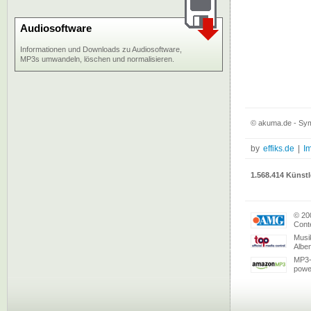
Audiosoftware
Informationen und Downloads zu Audiosoftware,
MP3s umwandeln, löschen und normalisieren.
© akuma.de - Sym
by
effiks.de
|
I
1.568.414 Künstl
© 20
Conte
Musi
Albe
MP3-
powe