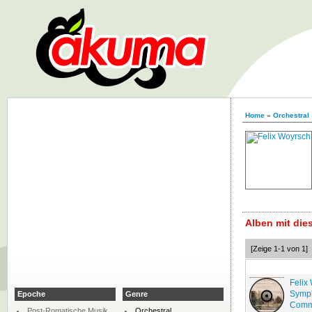
Home
»
Orchestral
Alben mit di
[Zeige 1-1 von 1]
Felix
Symph
Epoche
Genre
Comm
Post-Romatische Musik
Orchestral