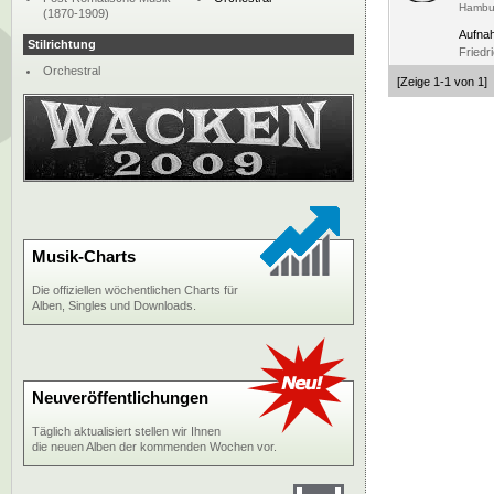
Hambu
(1870-1909)
Aufna
Stilrichtung
Friedr
Orchestral
[Zeige 1-1 von 1]
Musik-Charts
Die offiziellen wöchentlichen Charts für
Alben, Singles und Downloads.
Neuveröffentlichungen
Täglich aktualisiert stellen wir Ihnen
die neuen Alben der kommenden Wochen vor.