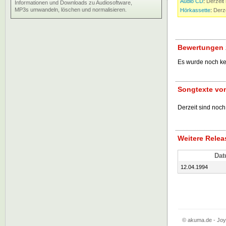
Audio CD
:
Derzeit 
Informationen und Downloads zu Audiosoftware,
MP3s umwandeln, löschen und normalisieren.
Hörkassette
:
Derze
Bewertungen 
Es wurde noch k
Songtexte vo
Derzeit sind noch
Weitere Relea
Da
12.04.1994
© akuma.de - Joya