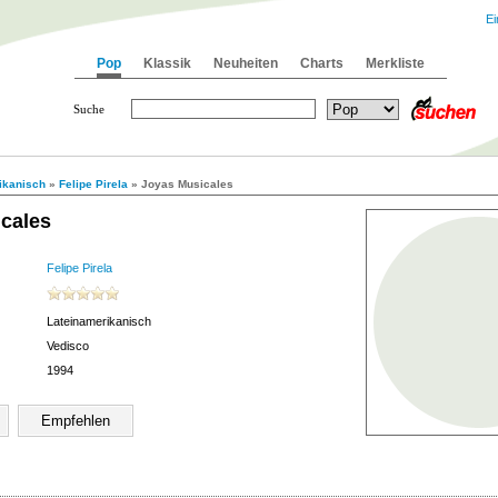
Ei
Pop
Klassik
Neuheiten
Charts
Merkliste
Suche
ikanisch
»
Felipe Pirela
» Joyas Musicales
cales
Felipe Pirela
Lateinamerikanisch
Vedisco
1994