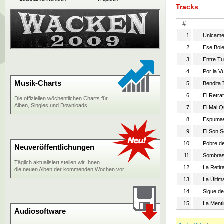
Tracks
#
1
Unicame
2
Ese Bole
3
Entre T
4
Por la V
Musik-Charts
5
Bendita 
6
El Retr
Die offiziellen wöchentlichen Charts für
Alben, Singles und Downloads.
7
El Mal Q
8
Espuma
9
El Son 
10
Pobre de
Neuveröffentlichungen
11
Sombra
Täglich aktualisiert stellen wir Ihnen
12
La Retir
die neuen Alben der kommenden Wochen vor.
13
La Últi
14
Sigue de
15
La Menti
Audiosoftware