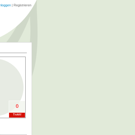
nloggen
|
Registrieren
0
TickIt!