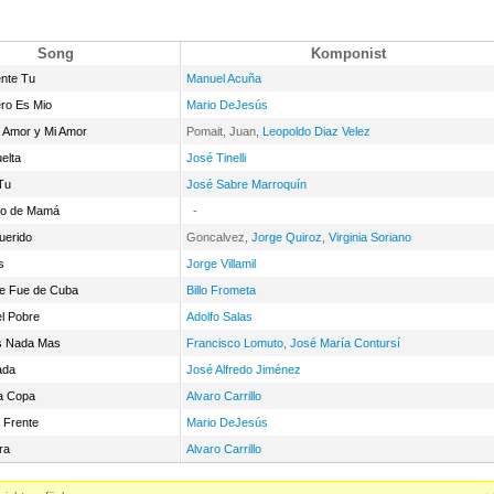
Song
Komponist
nte Tu
Manuel Acuña
ro Es Mio
Mario DeJesús
u Amor y Mi Amor
Pomait, Juan,
Leopoldo Diaz Velez
uelta
José Tinelli
Tu
José Sabre Marroquín
ato de Mamá
-
uerido
Goncalvez,
Jorge Quiroz
,
Virginia Soriano
s
Jorge Villamil
Se Fue de Cuba
Billo Frometa
l Pobre
Adolfo Salas
s Nada Mas
Francisco Lomuto
,
José María Contursí
ada
José Alfredo Jiménez
ma Copa
Alvaro Carrillo
 Frente
Mario DeJesús
ra
Alvaro Carrillo