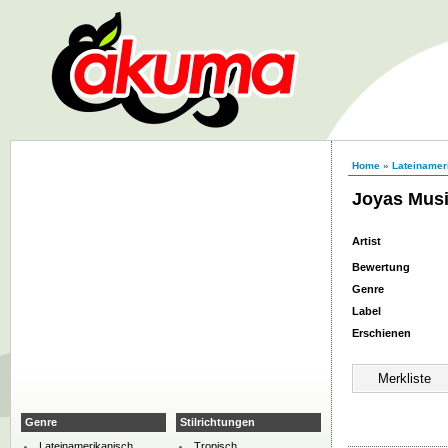
Home
»
Lateinamer
Joyas Musi
Artist
Bewertung
Genre
Label
Erschienen
Genre
Stilrichtungen
Lateinamerikanisch
Tropisch