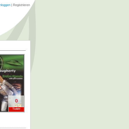
nloggen
|
Registrieren
0
TickIt!