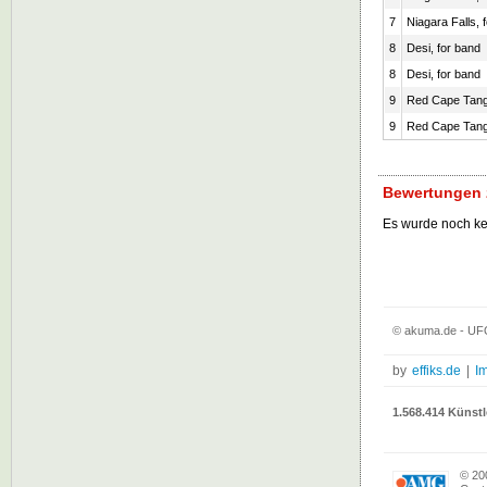
7
Niagara Falls,
8
Desi, for band
8
Desi, for band
9
Red Cape Tang
9
Red Cape Tang
Bewertungen 
Es wurde noch k
© akuma.de - UFO
by
effiks.de
|
I
1.568.414 Künstl
© 20