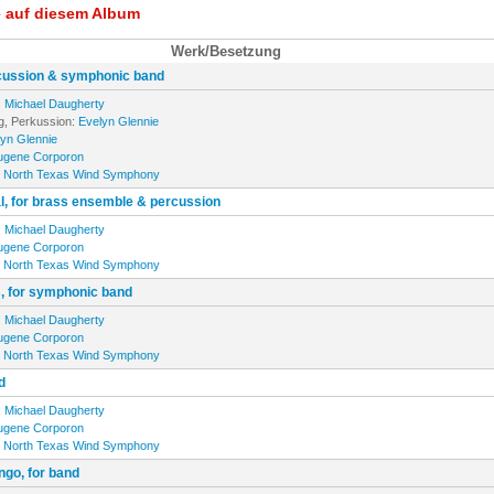
e auf diesem Album
Werk/Besetzung
rcussion & symphonic band
:
Michael Daugherty
g, Perkussion:
Evelyn Glennie
yn Glennie
ugene Corporon
:
North Texas Wind Symphony
, for brass ensemble & percussion
:
Michael Daugherty
ugene Corporon
:
North Texas Wind Symphony
s, for symphonic band
:
Michael Daugherty
ugene Corporon
:
North Texas Wind Symphony
d
:
Michael Daugherty
ugene Corporon
:
North Texas Wind Symphony
go, for band