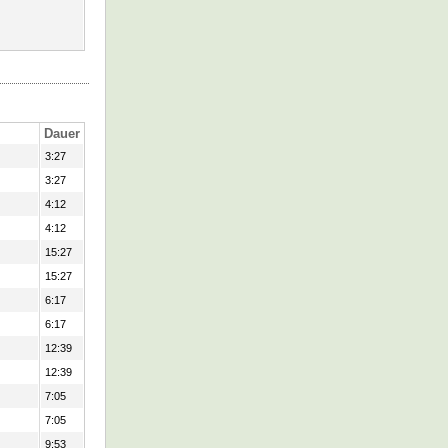
Dauer
3:27
3:27
4:12
4:12
15:27
15:27
6:17
6:17
12:39
12:39
7:05
7:05
9:53