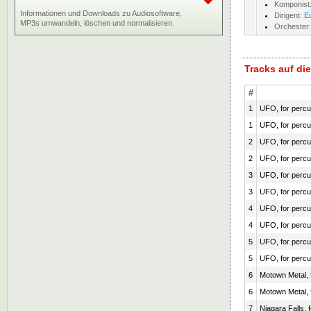
Komponist
Informationen und Downloads zu Audiosoftware,
Dirigent:
E
MP3s umwandeln, löschen und normalisieren.
Orchester
Tracks auf d
#
1
UFO, for perc
1
UFO, for perc
2
UFO, for perc
2
UFO, for perc
3
UFO, for perc
3
UFO, for perc
4
UFO, for perc
4
UFO, for perc
5
UFO, for perc
5
UFO, for perc
6
Motown Metal, 
6
Motown Metal, 
7
Niagara Falls,