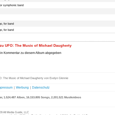
 for symphonic band
o, for band
o, for band
zu UFO: The Music of Michael Daugherty
ein Kommentar zu diesem Album abgegeben
: The Music of Michael Daugherty von Evelyn Glennie
mpressum
|
Werbung
|
Datenschutz
er, 1.524.487 Alben, 16.153.805 Songs, 2.201.521 Musikvideos
09 All Media Guide, LLC