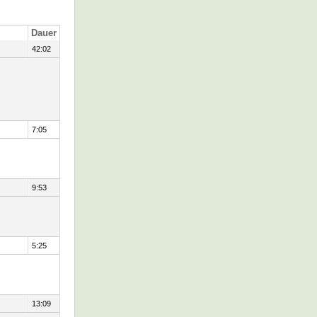
Dauer
42:02
7:05
9:53
5:25
13:09