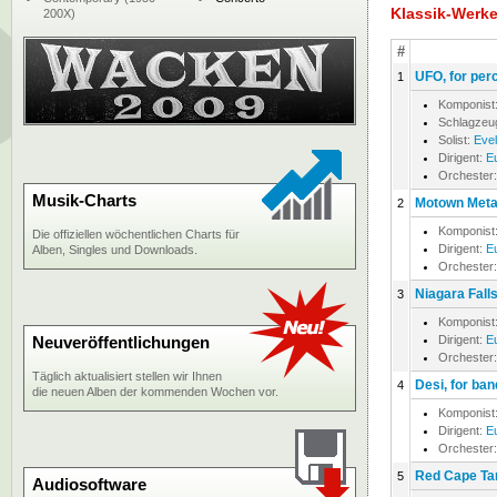
Klassik-Werk
200X)
#
UFO, for pe
1
Komponist
Schlagzeu
Solist:
Evel
Dirigent:
E
Orchester
Musik-Charts
Motown Metal
2
Komponist
Die offiziellen wöchentlichen Charts für
Dirigent:
E
Alben, Singles und Downloads.
Orchester
Niagara Fall
3
Komponist
Neuveröffentlichungen
Dirigent:
E
Orchester
Täglich aktualisiert stellen wir Ihnen
Desi, for ban
4
die neuen Alben der kommenden Wochen vor.
Komponist
Dirigent:
E
Orchester
Red Cape Tan
5
Audiosoftware