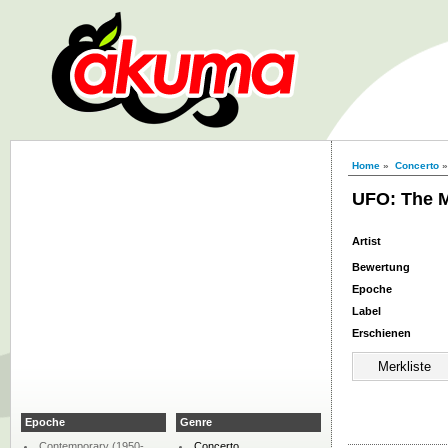
Home
»
Concerto
UFO: The M
Artist
Bewertung
Epoche
Label
Erschienen
Epoche
Genre
Contemporary (1950-
Concerto