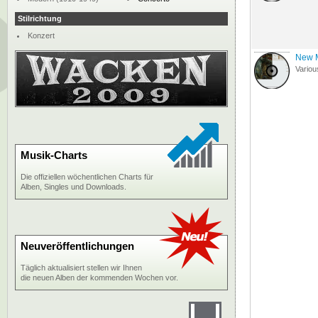
Stilrichtung
Konzert
New M
Variou
Musik-Charts
Die offiziellen wöchentlichen Charts für
Alben, Singles und Downloads.
Neuveröffentlichungen
Täglich aktualisiert stellen wir Ihnen
die neuen Alben der kommenden Wochen vor.