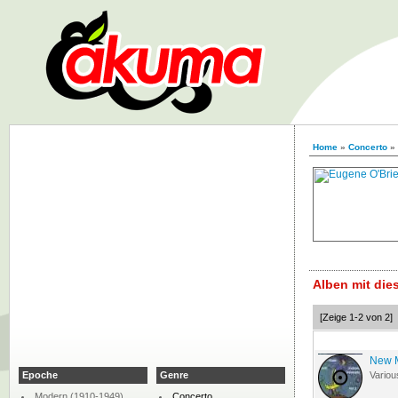
Home
»
Concerto
»
Alben mit di
[Zeige 1-2 von 2]
New M
Epoche
Genre
Variou
Modern (1910-1949)
Concerto