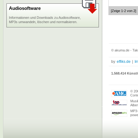
Audiosoftware
[Zeige 1-2 von 2]
Informationen und Downloads zu Audiosoftware,
MP3s umwandeln, löschen und normalisieren.
© akuma.de - Tak
by
effiks.de
|
I
1.568.414 Künstl
© 20
Conte
Musi
Albe
MP3-
powe