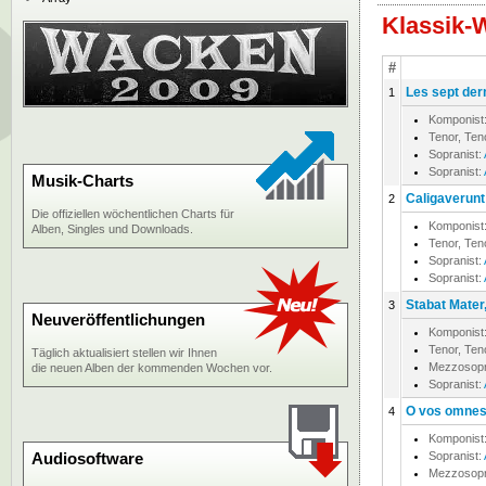
Klassik-
#
Les sept dern
1
Komponist
Tenor, Te
Sopranist:
Sopranist:
Musik-Charts
Caligaverunt 
2
Die offiziellen wöchentlichen Charts für
Komponist
Alben, Singles und Downloads.
Tenor, Te
Sopranist:
Sopranist:
Stabat Mater,
3
Neuveröffentlichungen
Komponist
Tenor, Te
Täglich aktualisiert stellen wir Ihnen
Mezzosop
die neuen Alben der kommenden Wochen vor.
Sopranist:
O vos omnes,
4
Komponist
Audiosoftware
Sopranist:
Mezzosop