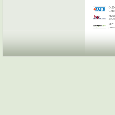
© 20
Conte
Musi
Albe
MP3-
powe