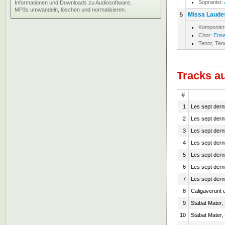
Sopranist:
Informationen und Downloads zu Audiosoftware,
MP3s umwandeln, löschen und normalisieren.
Missa Laudes
5
Komponist
Chor:
Ense
Tenor, Te
Tracks a
#
1
Les sept derni
2
Les sept derni
3
Les sept derni
4
Les sept derni
5
Les sept derni
6
Les sept derni
7
Les sept derni
8
Caligaverunt o
9
Stabat Mater, 
10
Stabat Mater, 