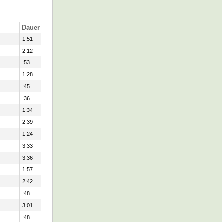
Dauer
1:51
2:12
:53
1:28
:45
:36
1:34
2:39
1:24
3:33
3:36
1:57
2:42
:48
3:01
:48