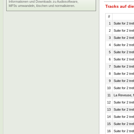
Informationen und Downloads zu Audiosoftware,
MP3s umwandeln, löschen und normalisieren.
Tracks auf d
#
1
Suite for 2 tr
2
Suite for 2 tr
3
Suite for 2 tr
4
Suite for 2 tr
5
Suite for 2 tr
6
Suite for 2 tr
7
Suite for 2 tr
8
Suite for 2 tr
9
Suite for 2 tr
10
Suite for 2 tr
11
La Reveuse, f
12
Suite for 2 tr
13
Suite for 2 tr
14
Suite for 2 tr
15
Suite for 2 tr
16
Suite for 2 tr