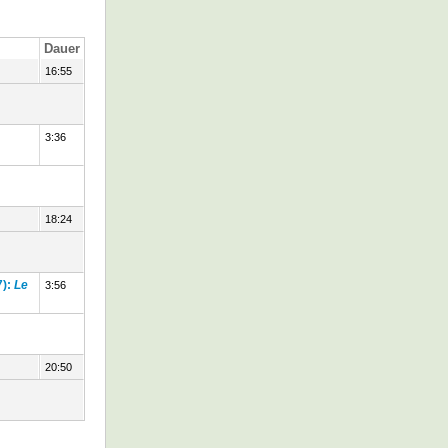
Dauer
16:55
3:36
18:24
7):
Le
3:56
20:50