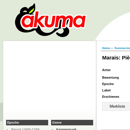
Home
»
Kammermu
Marais: Piè
Artist
Bewertung
Epoche
Label
Erschienen
Epoche
Genre
Barock (1600-1749)
Kammermusik