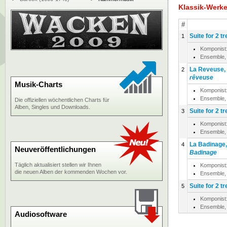
Klassik-Werk
#
Suite for 2 t
1
Komponist
Ensemble,
La Reveuse, f
2
rêveuse
Musik-Charts
Komponist
Ensemble,
Die offiziellen wöchentlichen Charts für
Alben, Singles und Downloads.
Suite for 2 t
3
Komponist
Ensemble,
La Badinage, 
4
Neuveröffentlichungen
Badinage
Täglich aktualisiert stellen wir Ihnen
Komponist
die neuen Alben der kommenden Wochen vor.
Ensemble,
Suite for 2 t
5
Komponist
Ensemble,
Audiosoftware