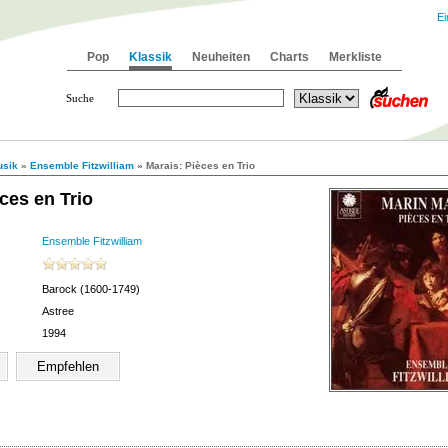
Ei
Pop
Klassik
Neuheiten
Charts
Merkliste
Suche
sik
»
Ensemble Fitzwilliam
» Marais: Pièces en Trio
ces en Trio
Ensemble Fitzwilliam
Barock (1600-1749)
Astree
1994