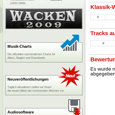
(1820-1869)
Klassik-
#
Tracks a
#
Musik-Charts
Die offiziellen wöchentlichen Charts für
Alben, Singles und Downloads.
Bewertun
Es wurde 
abgegebe
Neuveröffentlichungen
Täglich aktualisiert stellen wir Ihnen
die neuen Alben der kommenden Wochen vor.
Audiosoftware