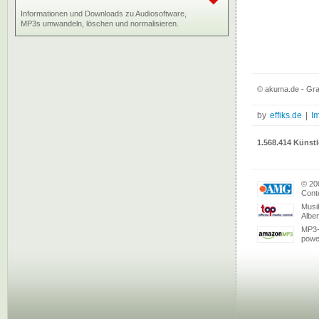
Informationen und Downloads zu Audiosoftware,
MP3s umwandeln, löschen und normalisieren.
© akuma.de - Gra
by
effiks.de
|
I
1.568.414 Künstl
© 20
Conte
Musi
Albe
MP3-
powe