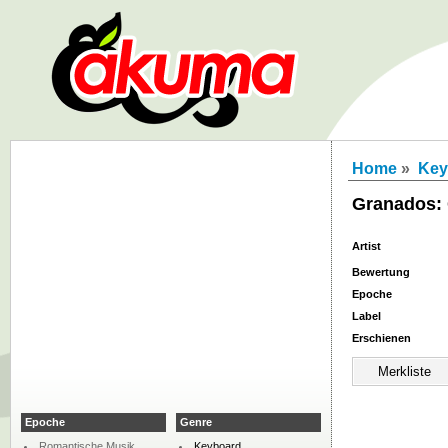
Home
»
Key
Granados: 
Artist
Bewertung
Epoche
Label
Erschienen
Epoche
Genre
Romantische Musik
Keyboard