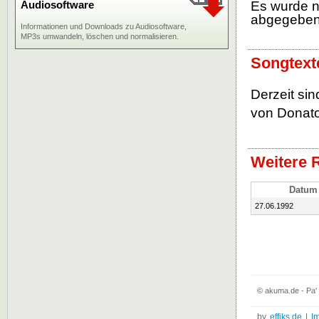
Audiosoftware
Es wurde 
abgegebe
Informationen und Downloads zu Audiosoftware,
MP3s umwandeln, löschen und normalisieren.
Songtext
Derzeit si
von Donato 
Weitere 
Datum
27.06.1992
© akuma.de - Pa'
by
effiks.de
|
I