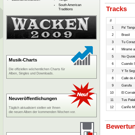
South American
Tracks
Traditions
#
1
Pa' Tang
2
Brasil
3
Tu Cora
4
Mirame a
5
No Qusie
Musik-Charts
6
Cuando S
Die offiziellen wöchentlichen Charts für
7
Y Te Seg
Alben, Singles und Downloads.
8
Calle de
9
Garufa
10
El Corral
Neuveröffentlichungen
11
Tus Pala
12
Cariño M
Täglich aktualisiert stellen wir Ihnen
die neuen Alben der kommenden Wochen vor.
Bewertun