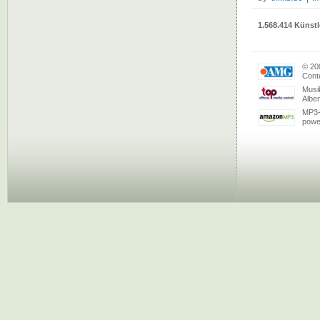
1.568.414 Künstl
© 20
Conte
Musi
Albe
MP3-
powe