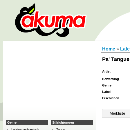
Home
»
Late
Pa' Tangue
Artist
Bewertung
Genre
Label
Erschienen
Genre
Stilrichtungen
Lateinamerikanisch
Tango