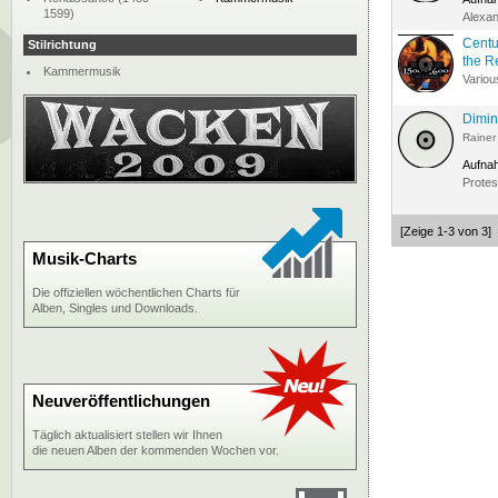
1599)
Alexa
Centu
Stilrichtung
the R
Kammermusik
Variou
Dimin
Rainer
Aufna
Protes
[Zeige 1-3 von 3]
Musik-Charts
Die offiziellen wöchentlichen Charts für
Alben, Singles und Downloads.
Neuveröffentlichungen
Täglich aktualisiert stellen wir Ihnen
die neuen Alben der kommenden Wochen vor.