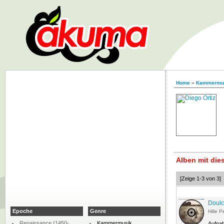
Home
»
Kammermu
Alben mit di
[Zeige 1-3 von 3]
Doul
Epoche
Genre
Hille Pe
Renaissance (1450-
Kammermusik
Aufna