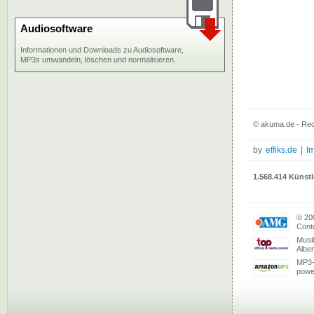
Audiosoftware
Informationen und Downloads zu Audiosoftware,
MP3s umwandeln, löschen und normalisieren.
© akuma.de - Rec
by
effiks.de
|
I
1.568.414 Künstl
© 20
Conte
Musi
Albe
MP3-
powe