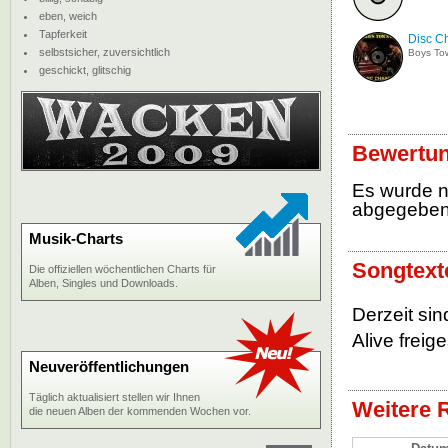
eben, weich
Tapferkeit
Disc C
selbstsicher, zuversichtlich
Boys To
geschickt, glitschig
Bewertun
Es wurde 
abgegebe
Musik-Charts
Songtext
Die offiziellen wöchentlichen Charts für
Alben, Singles und Downloads.
Derzeit si
Alive freige
Neuveröffentlichungen
Täglich aktualisiert stellen wir Ihnen
Weitere 
die neuen Alben der kommenden Wochen vor.