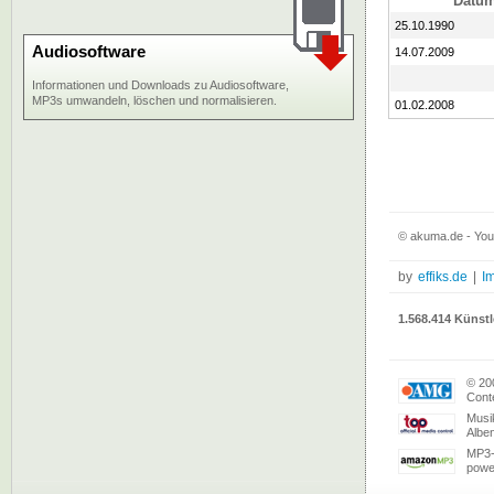
Datu
25.10.1990
Audiosoftware
14.07.2009
Informationen und Downloads zu Audiosoftware,
MP3s umwandeln, löschen und normalisieren.
01.02.2008
© akuma.de - You
by
effiks.de
|
I
1.568.414 Künstl
© 20
Conte
Musi
Albe
MP3-
powe