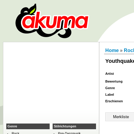
Home
»
Roc
Youthquak
Artist
Bewertung
Genre
Label
Erschienen
Genre
Stilrichtungen
Rock
Pop-Tanzmusik