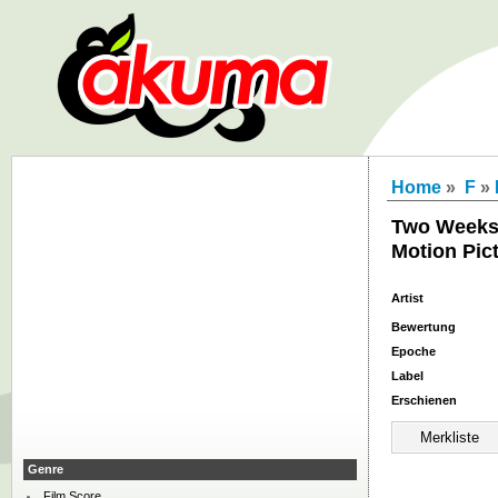
Home
»
F
»
Two Weeks 
Motion Pic
Artist
Bewertung
Epoche
Label
Erschienen
Genre
Film Score