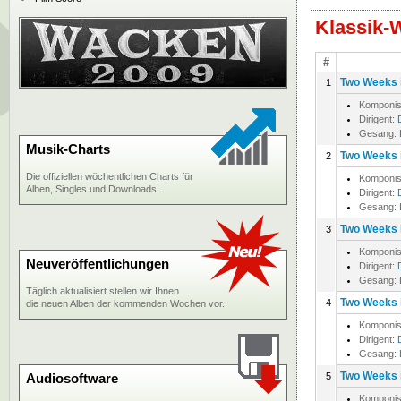
Klassik-
#
Two Weeks i
1
Komponis
Dirigent:
Gesang:
Musik-Charts
Two Weeks i
2
Die offiziellen wöchentlichen Charts für
Komponis
Alben, Singles und Downloads.
Dirigent:
Gesang:
Two Weeks i
3
Komponis
Neuveröffentlichungen
Dirigent:
Gesang:
Täglich aktualisiert stellen wir Ihnen
Two Weeks i
4
die neuen Alben der kommenden Wochen vor.
Komponis
Dirigent:
Gesang:
Two Weeks i
Audiosoftware
5
Komponis