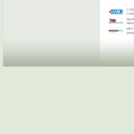
© 20
Conte
Musi
Albe
MP3-
powe