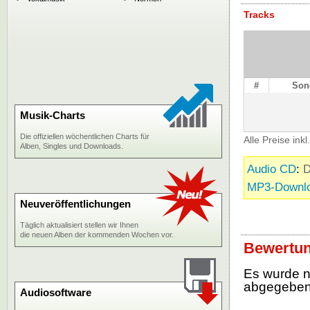
Tracks
#
Son
Musik-Charts
Die offiziellen wöchentlichen Charts für
Alle Preise ink
Alben, Singles und Downloads.
Audio CD
:
D
MP3-Downl
Neuveröffentlichungen
Täglich aktualisiert stellen wir Ihnen
die neuen Alben der kommenden Wochen vor.
Bewertun
Es wurde 
abgegebe
Audiosoftware