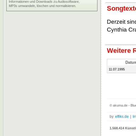
Informationen und Downloads zu Audiosoftware,
MP3s umwandeln, löschen und normalisieren.
Songtext
Derzeit si
Cynthia Cra
Weitere 
Datu
11.07.1995
© akuma.de - Blu
by
effiks.de
|
I
1.568.414 Künstl