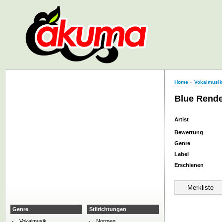
Home
»
Vokalmusi
Blue Rend
Artist
Bewertung
Genre
Label
Erschienen
Genre
Stilrichtungen
Vokalmusik
Normen