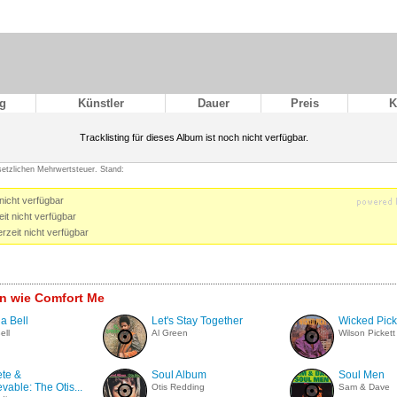
g
Künstler
Dauer
Preis
K
Tracklisting für dieses Album ist noch nicht verfügbar.
esetzlichen Mehrwertsteuer. Stand:
nicht verfügbar
it nicht verfügbar
rzeit nicht verfügbar
n wie Comfort Me
 a Bell
Let's Stay Together
Wicked Pick
ell
Al Green
Wilson Pickett
te &
Soul Album
Soul Men
vable: The Otis...
Otis Redding
Sam & Dave