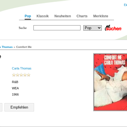
Ei
Pop
Klassik
Neuheiten
Charts
Merkliste
Suche
a Thomas
» Comfort Me
e
Carla Thomas
R&B
WEA
1966