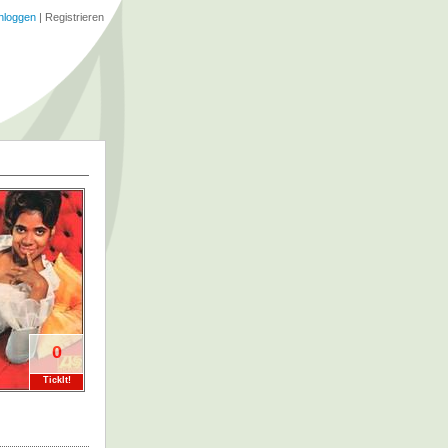
nloggen
|
Registrieren
0
TickIt!