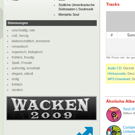
Tracks
Südliche (Amerikanische
Südstaaten-) Soulmusik
Memphis Soul
Stimmungen
unschuldig, naiv
#
Son
süß, herzig
leidenschaftlich, brennend
romantisch
organisch, biologisch
fröhlich, freudig
Alle Preise inkl. der g
Spaß, Freude
aufrichtig, ernsthaft
Audio CD
:
Derzeit 
elegant, stilvoll
Hörkassette
:
Derze
erdig
MP3-Download
:
De
fröhlich
sinnlich
Ähnliche Albe
Soul of
William B
Comple
Unbelie