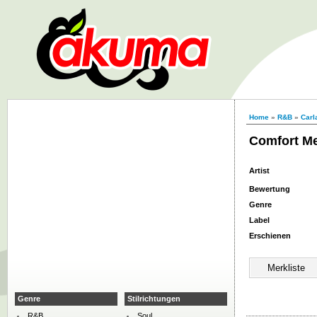
Home
»
R&B
»
Carl
Comfort M
Artist
Bewertung
Genre
Label
Erschienen
Genre
Stilrichtungen
R&B
Soul