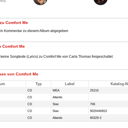
ding
zu Comfort Me
ein Kommentar zu diesem Album abgegeben
n Comfort Me
 keine Songtexte (Lyrics) zu Comfort Me von Carla Thomas freigeschaltet.
ases von Comfort Me
tum
Typ
Label
Katalog-N
CD
WEA
25210
CD
Atlantic
CD
Stax
706
CD
Stax
9020440822
CD
Atlantic
80329-2