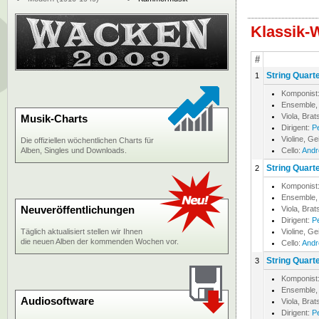
Klassik-
#
String Quart
1
Komponist
Ensemble,
Viola, Bra
Musik-Charts
Dirigent:
P
Violine, Ge
Die offiziellen wöchentlichen Charts für
Alben, Singles und Downloads.
Cello:
Andr
String Quart
2
Komponist
Ensemble,
Neuveröffentlichungen
Viola, Bra
Dirigent:
P
Täglich aktualisiert stellen wir Ihnen
Violine, Ge
die neuen Alben der kommenden Wochen vor.
Cello:
Andr
String Quart
3
Komponist
Ensemble,
Audiosoftware
Viola, Bra
Dirigent:
P