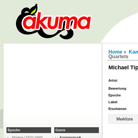
Home
»
Kam
Quartets
Michael Tip
Artist
Bewertung
Epoche
Label
Erschienen
Epoche
Genre
Modern (1910-1949)
Kammermusik