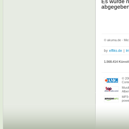
Es wurde 
abgegebe
© akuma.de - Mich
by
effiks.de
|
I
1.568.414 Künstl
© 20
Conte
Musi
Albe
MP3-
powe