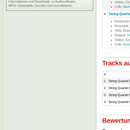
Informationen und Downloads zu Audiosoftware,
Violine, Ge
MP3s umwandeln, löschen und normalisieren.
Cello:
Andr
String Quart
4
Komponist
Ensemble,
Viola, Bra
Dirigent:
P
Violine, Ge
Cello:
Andr
Tracks a
#
1
String Quartet
2
String Quartet
3
String Quartet
4
String Quartet
Bewertung