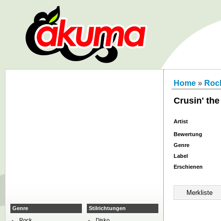
Home
»
Roc
Crusin' the
Artist
Bewertung
Genre
Label
Erschienen
Genre
Stilrichtungen
Rock
Disko