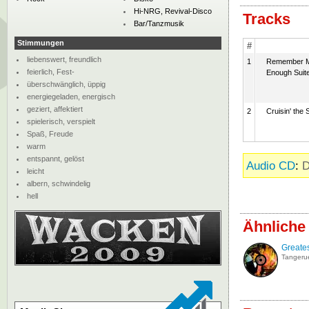
Hi-NRG, Revival-Disco
Tracks
Bar/Tanzmusik
Stimmungen
#
liebenswert, freundlich
1
Remember Me
feierlich, Fest-
Enough Suit
überschwänglich, üppig
energiegeladen, energisch
geziert, affektiert
2
Cruisin' the 
spielerisch, verspielt
Spaß, Freude
warm
entspannt, gelöst
Audio CD
:
D
leicht
albern, schwindelig
hell
Ähnliche 
Greates
Tangerue