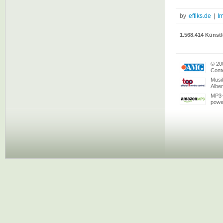
by
effiks.de
|
I
1.568.414 Künstl
© 20
Conte
Musi
Albe
MP3-
powe