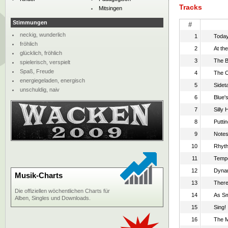
Tracks
Mitsingen
Stimmungen
#
neckig, wunderlich
1
Today
fröhlich
2
At th
glücklich, fröhlich
3
The B
spielerisch, verspielt
Spaß, Freude
4
The C
energiegeladen, energisch
5
Sidet
unschuldig, naiv
6
Blue'
7
Silly 
8
Puttin
9
Note
10
Rhyt
11
Temp
12
Dyna
Musik-Charts
13
There 
Die offiziellen wöchentlichen Charts für
14
As Sm
Alben, Singles und Downloads.
15
Sing!
16
The M