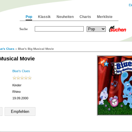
Ei
Pop
Klassik
Neuheiten
Charts
Merkliste
Suche
ue's Clues
» Blue's Big Musical Movie
 Musical Movie
Blue's Clues
Kinder
Rhino
19.09.2000