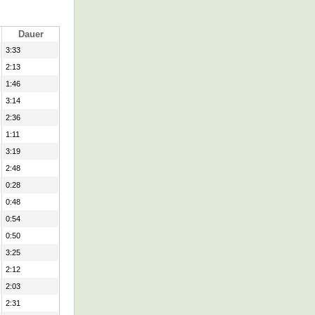
Dauer
3:33
2:13
1:46
3:14
2:36
1:11
3:19
2:48
0:28
0:48
0:54
0:50
3:25
2:12
2:03
2:31