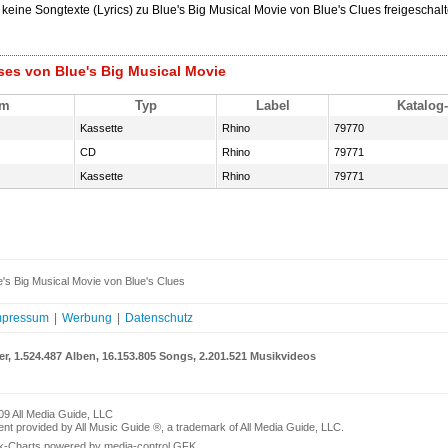
 keine Songtexte (Lyrics) zu Blue's Big Musical Movie von Blue's Clues freigeschalt
ses von Blue's Big Musical Movie
um
Typ
Label
Katalog-
Kassette
Rhino
79770
CD
Rhino
79771
Kassette
Rhino
79771
's Big Musical Movie von Blue's Clues
mpressum
|
Werbung
|
Datenschutz
er, 1.524.487 Alben, 16.153.805 Songs, 2.201.521 Musikvideos
09 All Media Guide, LLC
nt provided by All Music Guide ®, a trademark of All Media Guide, LLC.
k-Charts powered by media-control GFK