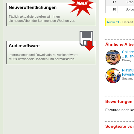
17
I Can
Neuveröffentlichungen
18
So L
Täglich aktualisiert stellen wir Ihnen
die neuen Alben der kommenden Wochen vor.
Audio CD
:
Derzeit 
Ähnliche Albe
Audiosoftware
Childre
Informationen und Downloads zu Audiosoftware,
1 [Disn
MP3s umwandeln, löschen und normalisieren.
Disney
Platinu
Favorit
Sesame 
Bewertungen z
Es wurde noch k
Songtexte von