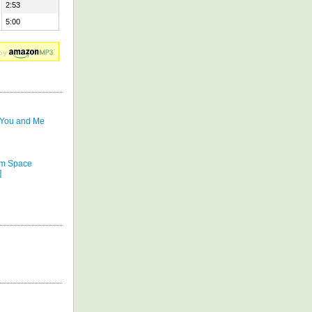
2:53
5:00
..You and Me
om Space
]