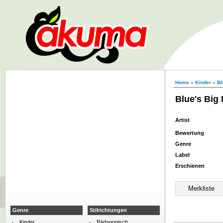
Home
»
Kinder
»
Bl
Blue's Big
Artist
Bewertung
Genre
Label
Erschienen
Genre
Stilrichtungen
Kinder
Pädagogisch