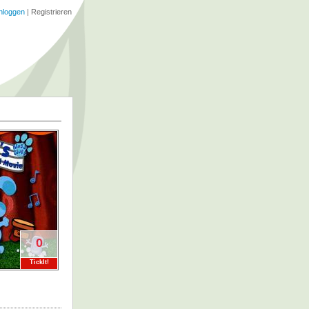
nloggen
|
Registrieren
0
TickIt!