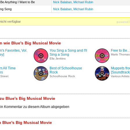
 Be Anything I Want to Be
Nick Balaban
,
Michael Rubin
ong Song
Nick Balaban
,
Michael Rubin
nicht verfügbar
n wie Blue's Big Musical Movie
n's Favorites, Vol.
You Sing a Song and I'll
Free to Be.
ey]
Sing a Song
Marlo Thomas
Ella Jenkins
m All Time
Best of Schoolhouse
Muppets fr
es
Rock
[Soundtrack
Street
Schoolhouse Rock
Various Artists
u Blue's Big Musical Movie
ein Kommentar zu diesem Album abgegeben
 Blue's Big Musical Movie