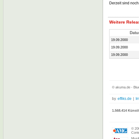
Derzeit sind noch
Weitere Relea
Dat
19.09.2000
19.09.2000
19.09.2000
© akuma.de - Blue
by
effiks.de
|
I
1.568.414 Künstl
© 20
Conte
Musi