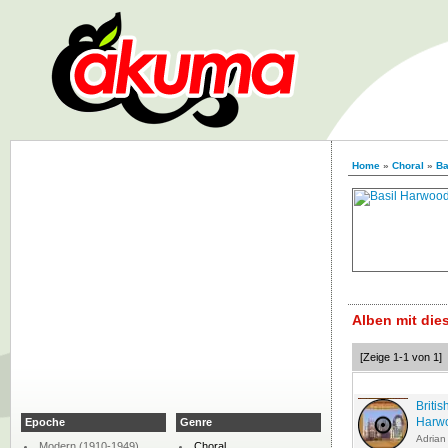
Home
»
Choral
»
Ba
Alben mit di
[Zeige 1-1 von 1]
Briti
Harw
Epoche
Genre
Adrian
Modern (1910-1949)
Choral