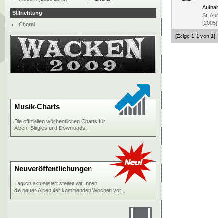
Aufna
Stilrichtung
St. Au
[2005]
Choral
[Zeige 1-1 von 1]
Musik-Charts
Die offiziellen wöchentlichen Charts für
Alben, Singles und Downloads.
Neuveröffentlichungen
Täglich aktualisiert stellen wir Ihnen
die neuen Alben der kommenden Wochen vor.