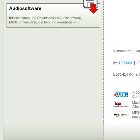
Audiosoftware
Informationen und Downloads zu Audiosoftware,
MP3s umwandeln, löschen und normalisieren.
© akuma.de - Sing
by
effiks.de
|
I
1.568.414 Künstl
© 20
Conte
Musi
Albe
MP3-
powe