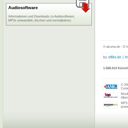
Audiosoftware
Informationen und Downloads zu Audiosoftware,
MP3s umwandeln, löschen und normalisieren.
© akuma.de - O ho
by
effiks.de
|
I
1.568.414 Künstl
© 20
Conte
Musi
Albe
MP3-
powe