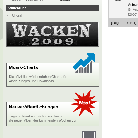
Aufna
Stilrichtung
St. Au
[2005]
Choral
[Zeige 1-1 von 1]
Musik-Charts
Die offiziellen wöchentlichen Charts für
Alben, Singles und Downloads.
Neuveröffentlichungen
Täglich aktualisiert stellen wir Ihnen
die neuen Alben der kommenden Wochen vor.