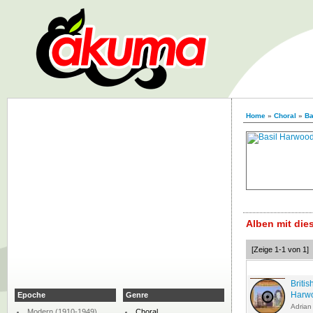
Home
»
Choral
»
Ba
Alben mit di
[Zeige 1-1 von 1]
Briti
Harw
Epoche
Genre
Adrian
Modern (1910-1949)
Choral