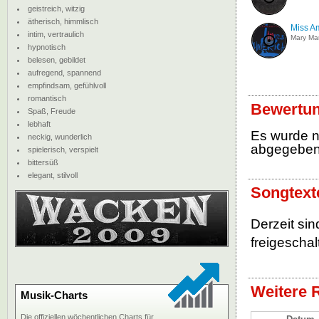
geistreich, witzig
ätherisch, himmlisch
Miss A
intim, vertraulich
Mary Ma
hypnotisch
belesen, gebildet
aufregend, spannend
empfindsam, gefühlvoll
romantisch
Bewertun
Spaß, Freude
lebhaft
Es wurde 
neckig, wunderlich
abgegebe
spielerisch, verspielt
bittersüß
elegant, stilvoll
Songtext
Derzeit sin
freigeschalt
Weitere 
Musik-Charts
Die offiziellen wöchentlichen Charts für