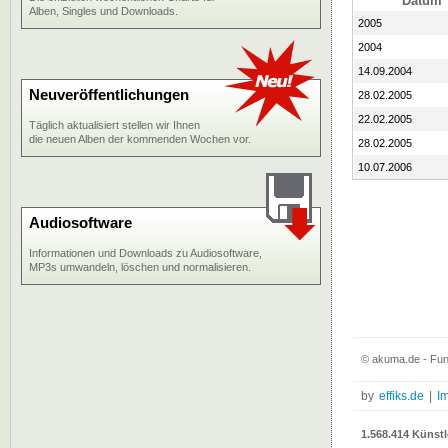
Datum
Alben, Singles und Downloads.
2005
2004
14.09.2004
Neuveröffentlichungen
28.02.2005
22.02.2005
Täglich aktualisiert stellen wir Ihnen
die neuen Alben der kommenden Wochen vor.
28.02.2005
10.07.2006
Audiosoftware
Informationen und Downloads zu Audiosoftware,
MP3s umwandeln, löschen und normalisieren.
© akuma.de - Fun
by
effiks.de
|
I
1.568.414 Künstl