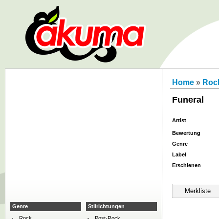
Home
»
Roc
Funeral
Artist
Bewertung
Genre
Label
Erschienen
Genre
Stilrichtungen
Rock
Post-Rock