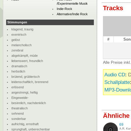
/Experimentelle Musik
Tracks
Indie-Rock
Alternative/Indie Rock
Stimmungen
klagend, traurig
exentrisch
#
Son
gelöst
melancholisch
zerebral
abgekämpft, müde
liebenswert, freundlich
Alle Preise ink
dramatisch
herbstlich
Audio CD
:
D
brütend, grüblerisch
Schallplatte
leidenschaftlich, brennend
erlösend
MP3-Downl
angestrengt, heftig
Eingeweide-
besinnlich, nachdenklich
theatralisch
sehnend
Ähnliche
sonderbar
aufrichtig, ernsthaft
69
A.R. Ka
sprunghaft, unberechenbar