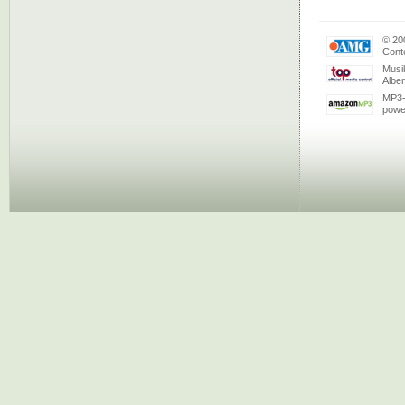
© 20
Conte
Musi
Albe
MP3-
powe