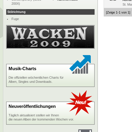
200X)
St. Ma
Stilrichtung
[Zeige 1-1 von 1]
Fuge
Musik-Charts
Die offiziellen wöchentlichen Charts für
Alben, Singles und Downloads.
Neuveröffentlichungen
Täglich aktualisiert stellen wir Ihnen
die neuen Alben der kommenden Wochen vor.