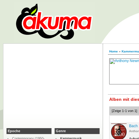
Home
»
Kammermu
Alben mit di
[Zeige 1-1 von 1]
Bach 
Epoche
Genre
Antho
Contemporary (1950-
Kammermusik
Aufna