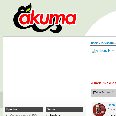
Home
»
Keyboard
Alben mit di
[Zeige 1-1 von 1]
Bach 
Epoche
Genre
Antho
Contemporary (1950-
Keyboard
Aufna