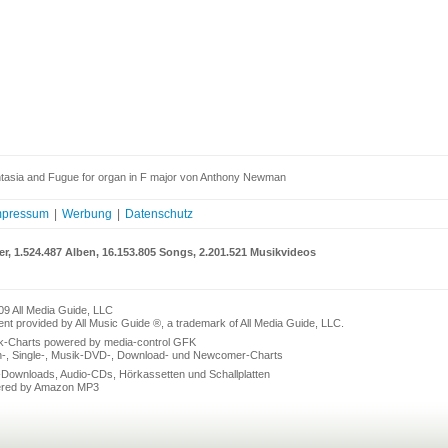
tasia and Fugue for organ in F major von Anthony Newman
mpressum
|
Werbung
|
Datenschutz
er, 1.524.487 Alben, 16.153.805 Songs, 2.201.521 Musikvideos
09 All Media Guide, LLC
nt provided by All Music Guide ®, a trademark of All Media Guide, LLC.
k-Charts powered by media-control GFK
n-, Single-, Musik-DVD-, Download- und Newcomer-Charts
Downloads, Audio-CDs, Hörkassetten und Schallplatten
red by Amazon MP3