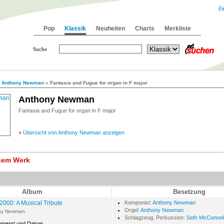
Ei
Pop
Klassik
Neuheiten
Charts
Merkliste
Suche
»
Anthony Newman
» Fantasia and Fugue for organ in F major
Anthony Newman
Fantasia and Fugue for organ in F major
»
Übersicht von Anthony Newman anzeigen
esem Werk
Album
Besetzung
2000: A Musical Tribute
Komponist:
Anthony Newman
Orgel:
Anthony Newman
ny Newman
Schlagzeug, Perkussion:
Seth McConnel
hmeort und Datum