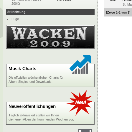
200X)
St. Ma
Stilrichtung
[Zeige 1-1 von 1]
Fuge
Musik-Charts
Die offiziellen wöchentlichen Charts für
Alben, Singles und Downloads.
Neuveröffentlichungen
Täglich aktualisiert stellen wir Ihnen
die neuen Alben der kommenden Wochen vor.