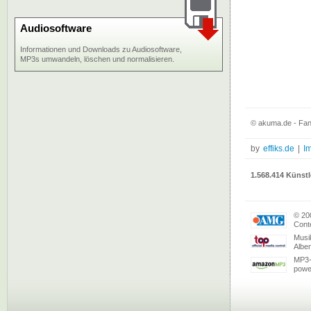
Audiosoftware
Informationen und Downloads zu Audiosoftware,
MP3s umwandeln, löschen und normalisieren.
© akuma.de - Fan
by
effiks.de
|
I
1.568.414 Künstl
© 20
Conte
Musi
Albe
MP3-
powe