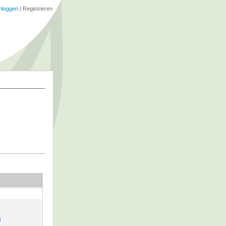
nloggen
|
Registrieren
l