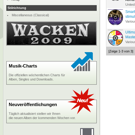
United
Stilrichtung
Smart
Miscellaneous (Classical)
stimu
Variou
Ultim
Maste
Variou
[Zeige 1-3 von 3]
Musik-Charts
Die offiziellen wöchentlichen Charts für
Alben, Singles und Downloads.
Neuveröffentlichungen
Täglich aktualisiert stellen wir Ihnen
die neuen Alben der kommenden Wochen vor.