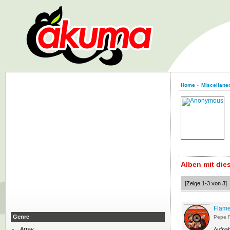
Home
»
Miscellaneo
Alben mit di
[Zeige 1-3 von 3]
Flame
Genre
Pepe 
Array
Aufna