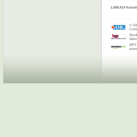
1.568.414 Künstl
© 20
Conte
Musi
Albe
MP3-
powe