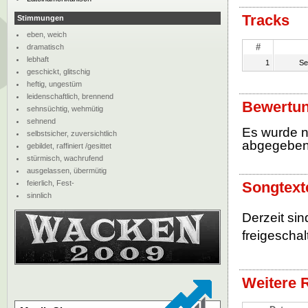
Tracks
Stimmungen
eben, weich
#
dramatisch
lebhaft
1
Se
geschickt, glitschig
heftig, ungestüm
leidenschaftlich, brennend
Bewertun
sehnsüchtig, wehmütig
sehnend
Es wurde 
selbstsicher, zuversichtlich
abgegebe
gebildet, raffiniert /gesittet
stürmisch, wachrufend
ausgelassen, übermütig
feierlich, Fest-
Songtext
sinnlich
Derzeit si
freigeschalt
Weitere 