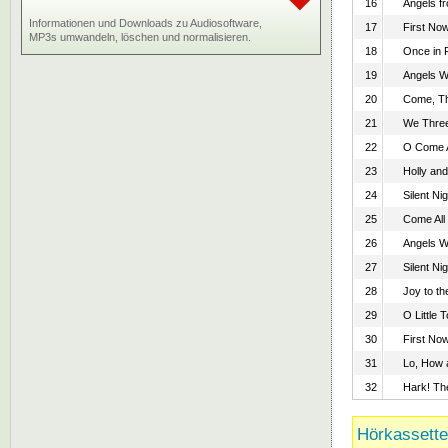
16
Angels f
Informationen und Downloads zu Audiosoftware,
17
First Now
MP3s umwandeln, löschen und normalisieren.
18
Once in R
19
Angels W
20
Come, T
21
We Three
22
O Come Al
23
Holly and
24
Silent Nig
25
Come All 
26
Angels W
27
Silent Nig
28
Joy to th
29
O Little 
30
First Now
31
Lo, How 
32
Hark! Th
Hörkassette