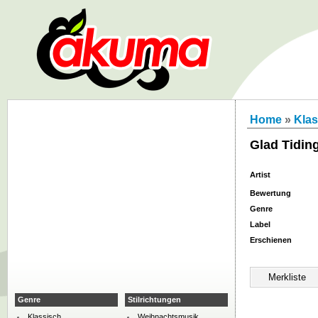
Home
»
Klas
Glad Tidin
Artist
Bewertung
Genre
Label
Erschienen
Genre
Stilrichtungen
Klassisch
Weihnachtsmusik