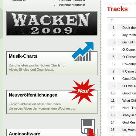
Weihnachtsmusik
Tracks
#
1
Deck the 
2
Joy to th
3
Go Tell I
4
O Come,
Musik-Charts
5
O Christ
6
Coventry
Die offiziellen wöchentlichen Charts für
Alben, Singles und Downloads.
7
It Came 
8
Good Chr
9
O Little 
10
Good Ki
Neuveröffentlichungen
11
What Chil
Täglich aktualisiert stellen wir Ihnen
12
Hark! Th
die neuen Alben der kommenden Wochen vor.
13
Away in 
14
God Rest
15
Lo, How 
Audiosoftware