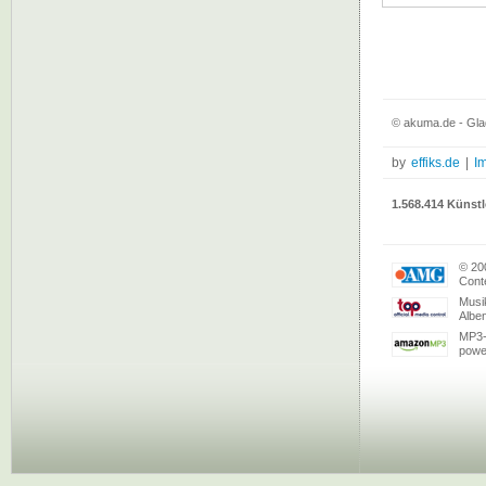
© akuma.de - Gla
by
effiks.de
|
I
1.568.414 Künstl
© 20
Conte
Musi
Albe
MP3-
powe